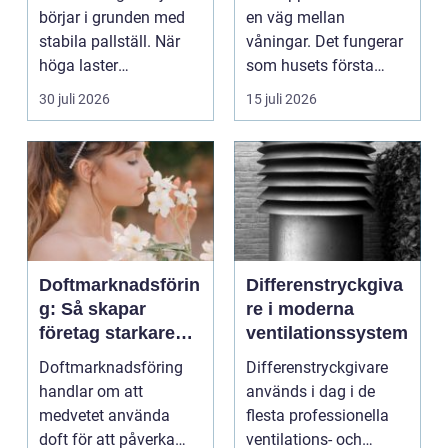
trapphus
börjar i grunden med
en väg mellan
stabila pallställ. När
våningar. Det fungerar
höga laster
som husets första
kombineras med
intryck, mötesplats
30 juli 2026
15 juli 2026
trucktraf...
oc...
Doftmarknadsförin
Differenstryckgiva
g: Så skapar
re i moderna
företag starkare
ventilationssystem
kundupplevelser
Doftmarknadsföring
Differenstryckgivare
handlar om att
används i dag i de
medvetet använda
flesta professionella
doft för att påverka
ventilations- och