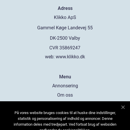
Adress
web:
www.klikko.dk
Menu
Annonsering
Om oss
Cookies
På vores website bruges cookies til at huske dine indstillinger,
Kontakta oss
statistik og personalisering af indhold og annoncer. Denne
Sitemap
information deles med tredjepart. Ved fortsat brug af websiden