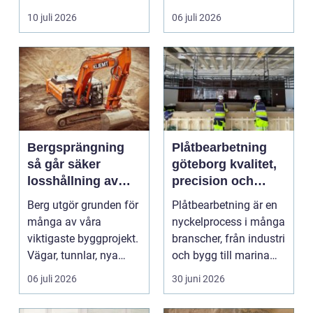
kä...
klimatanlä...
10 juli 2026
06 juli 2026
Bergsprängning
Plåtbearbetning
så går säker
göteborg kvalitet,
losshållning av
precision och
berg till i praktiken
smarta lösningar
Berg utgör grunden för
Plåtbearbetning är en
många av våra
nyckelprocess i många
viktigaste byggprojekt.
branscher, från industri
Vägar, tunnlar, nya
och bygg till marina
bostadsområden och
miljöer oc...
06 juli 2026
30 juni 2026
...