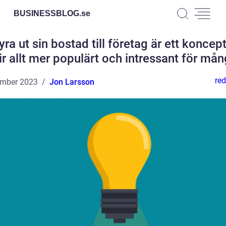
BUSINESSBLOG.
se
yra ut sin bostad till företag är ett konce
ir allt mer populärt och intressant för må
red
ember 2023
Jon Larsson