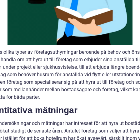
ns olika typer av företagsuthyrningar beroende på behov och ön
handla om att hyra ut till företag som erbjuder sina anställda til
under projekt eller sjukhusvistelse, till att erbjuda längre boend
tag som behöver husrum för anställda vid flytt eller utstationeri
en företag som specialiserar sig på att hyra ut till företag och 
r som mellanhänder mellan bostadsägare och företag, vilket ka
ta för båda parter.
titativa mätningar
ndersökningar och mätningar har intresset för att hyra ut bostäde
ökat stadigt de senaste åren. Antalet företag som väljer att hyra
 istället för att boka hotellrum har ökat avsevärt, särskilt inom 