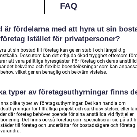
FAQ
 är fördelarna med att hyra ut sin bost
l företag istället för privatpersoner?
yra ut sin bostad till företag kan ge en stabil och långsiktig
mstkälla. Dessutom kan det erbjuda ökad trygghet eftersom för
rar att vara pålitliga hyresgäster. För företag och deras anställ
bär det bekväma och flexibla boendelösningar som kan anpass
 behov, vilket ger en behaglig och bekväm vistelse.
ka typer av företagsuthyrningar finns d
finns olika typer av företagsuthyrningar. Det kan handla om
idsuthyrningar för tillfälliga projekt och sjukhusvistelser, eller lä
der där företag behöver boende för sina anställda vid flytt eller
tionering. Det finns också företag som specialiserar sig på att h
städer till företag och underlättar för bostadsägare och företag 
 varandra.