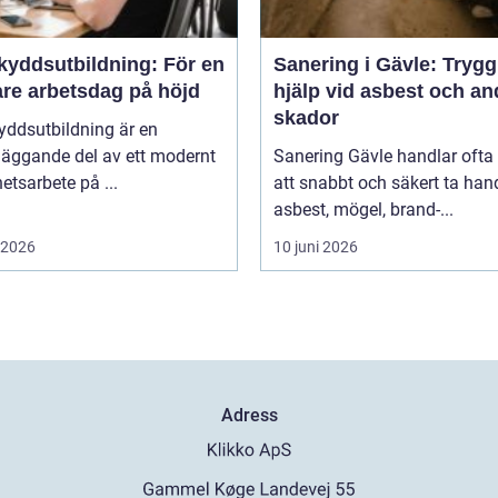
kyddsutbildning: För en
Sanering i Gävle: Trygg
are arbetsdag på höjd
hjälp vid asbest och an
skador
yddsutbildning är en
läggande del av ett modernt
Sanering Gävle handlar oft
etsarbete på ...
att snabbt och säkert ta ha
asbest, mögel, brand-...
i 2026
10 juni 2026
Adress