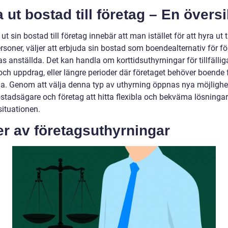
 ut bostad till företag – En översi
 ut sin bostad till företag innebär att man istället för att hyra ut ti
rsoner, väljer att erbjuda sin bostad som boendealternativ för f
s anställda. Det kan handla om korttidsuthyrningar för tillfällig
och uppdrag, eller längre perioder där företaget behöver boende 
da. Genom att välja denna typ av uthyrning öppnas nya möjlighet
stadsägare och företag att hitta flexibla och bekväma lösningar
ituationen.
r av företagsuthyrningar