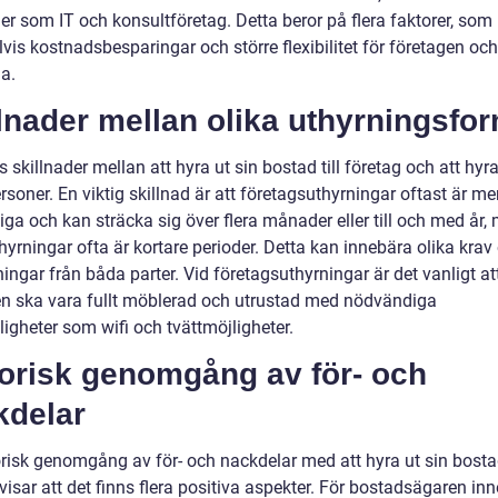
er som IT och konsultföretag. Detta beror på flera faktorer, som
vis kostnadsbesparingar och större flexibilitet för företagen oc
a.
lnader mellan olika uthyrningsfo
s skillnader mellan att hyra ut sin bostad till företag och att hyra 
rsoner. En viktig skillnad är att företagsuthyrningar oftast är me
iga och kan sträcka sig över flera månader eller till och med år
hyrningar ofta är kortare perioder. Detta kan innebära olika krav
ingar från båda parter. Vid företagsuthyrningar är det vanligt at
n ska vara fullt möblerad och utrustad med nödvändiga
igheter som wifi och tvättmöjligheter.
torisk genomgång av för- och
kdelar
orisk genomgång av för- och nackdelar med att hyra ut sin bostad
visar att det finns flera positiva aspekter. För bostadsägaren in