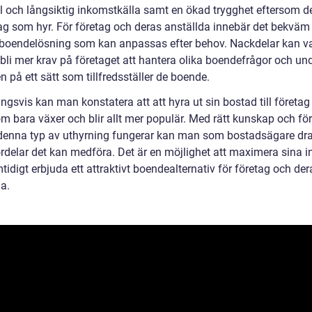
il och långsiktig inkomstkälla samt en ökad trygghet eftersom de
tag som hyr. För företag och deras anställda innebär det bekväm
l boendelösning som kan anpassas efter behov. Nackdelar kan va
 bli mer krav på företaget att hantera olika boendefrågor och un
 på ett sätt som tillfredsställer de boende.
ngsvis kan man konstatera att att hyra ut sin bostad till företag
om bara växer och blir allt mer populär. Med rätt kunskap och fö
 denna typ av uthyrning fungerar kan man som bostadsägare dra
ördelar det kan medföra. Det är en möjlighet att maximera sina i
idigt erbjuda ett attraktivt boendealternativ för företag och der
a.