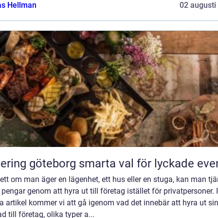
as Hellman
02 augusti
Catering göteborg smarta val för lyckade ev
tt om man äger en lägenhet, ett hus eller en stuga, kan man tj
 pengar genom att hyra ut till företag istället för privatpersoner. I
 artikel kommer vi att gå igenom vad det innebär att hyra ut si
d till företag, olika typer a...