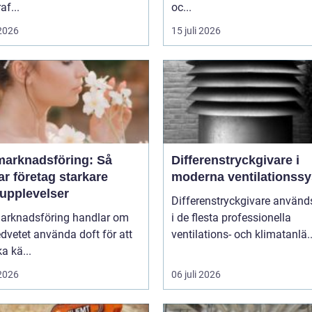
af...
oc...
 2026
15 juli 2026
marknadsföring: Så
Differenstryckgivare i
r företag starkare
moderna ventilationss
upplevelser
Differenstryckgivare använd
arknadsföring handlar om
i de flesta professionella
dvetet använda doft för att
ventilations- och klimatanlä..
a kä...
 2026
06 juli 2026