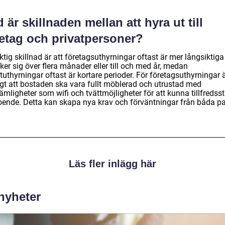
 är skillnaden mellan att hyra ut till
retag och privatpersoner?
ktig skillnad är att företagsuthyrningar oftast är mer långsiktig
ker sig över flera månader eller till och med år, medan
tuthyrningar oftast är kortare perioder. För företagsuthyrningar ä
igt att bostaden ska vara fullt möblerad och utrustad med
mligheter som wifi och tvättmöjligheter för att kunna tillfredsst
oende. Detta kan skapa nya krav och förväntningar från båda par
Läs fler inlägg här
 nyheter