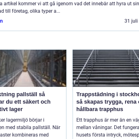
 artikel kommer vi att gå igenom vad det innebär att hyra ut si
d till företag, olika typer a...
n
31 jul
tning pallställ så
Trappstädning i stockh
r du ett säkert och
så skapas trygga, rena
tivt lager
hållbara trapphus
er lagermiljö börjar i
Ett trapphus är mer än en vä
n med stabila pallställ. När
mellan våningar. Det funger
laster kombineras med
husets första intryck, mötes