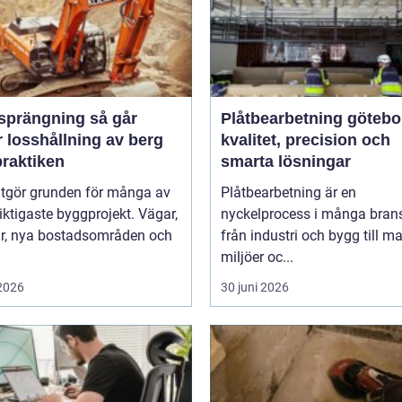
rängning så går
Plåtbearbetning götebo
 losshållning av berg
kvalitet, precision och
 praktiken
smarta lösningar
utgör grunden för många av
Plåtbearbetning är en
iktigaste byggprojekt. Vägar,
nyckelprocess i många brans
ar, nya bostadsområden och
från industri och bygg till m
miljöer oc...
 2026
30 juni 2026