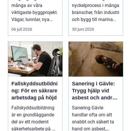
många av våra
nyckelprocess i många
viktigaste byggprojekt.
branscher, från industri
Vägar, tunnlar, nya
och bygg till marina
bostadsområden och
miljöer oc...
06 juli 2026
30 juni 2026
...
Fallskyddsutbildni
Sanering i Gävle:
ng: För en säkrare
Trygg hjälp vid
arbetsdag på höjd
asbest och andra
skador
Fallskyddsutbildning
Sanering Gävle
är en grundläggande
handlar ofta om att
del av ett modernt
snabbt och säkert ta
säkerhetsarbete på ...
hand om asbest,