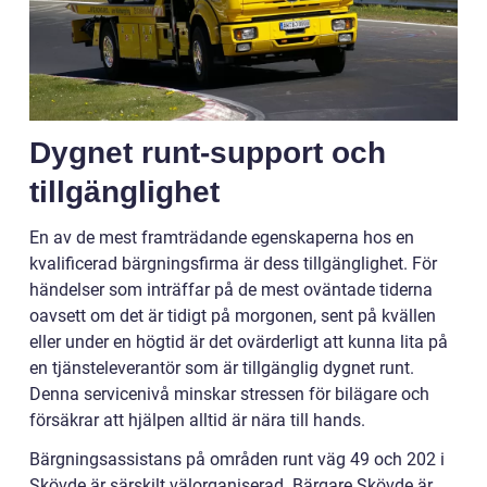
Dygnet runt-support och
tillgänglighet
En av de mest framträdande egenskaperna hos en
kvalificerad bärgningsfirma är dess tillgänglighet. För
händelser som inträffar på de mest oväntade tiderna
oavsett om det är tidigt på morgonen, sent på kvällen
eller under en högtid är det ovärderligt att kunna lita på
en tjänsteleverantör som är tillgänglig dygnet runt.
Denna servicenivå minskar stressen för bilägare och
försäkrar att hjälpen alltid är nära till hands.
Bärgningsassistans på områden runt väg 49 och 202 i
Skövde är särskilt välorganiserad. Bärgare Skövde är