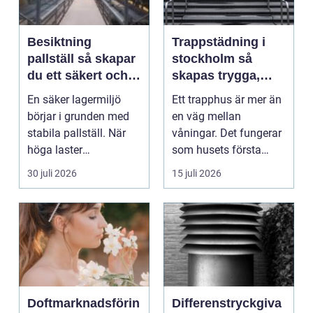
Besiktning
Trappstädning i
pallställ så skapar
stockholm så
du ett säkert och
skapas trygga,
effektivt lager
rena och hållbara
En säker lagermiljö
Ett trapphus är mer än
trapphus
börjar i grunden med
en väg mellan
stabila pallställ. När
våningar. Det fungerar
höga laster
som husets första
kombineras med
intryck, mötesplats
30 juli 2026
15 juli 2026
trucktraf...
oc...
Doftmarknadsförin
Differenstryckgiva