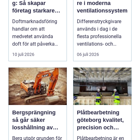
g: Så skapar
re i moderna
företag starkare
ventilationssystem
kundupplevelser
Doftmarknadsföring
Differenstryckgivare
handlar om att
används i dag i de
medvetet använda
flesta professionella
doft för att påverka
ventilations- och
kä...
klimatanlä...
10 juli 2026
06 juli 2026
Bergsprängning
Plåtbearbetning
så går säker
göteborg kvalitet,
losshållning av
precision och
berg till i praktiken
smarta lösningar
Berg utgör grunden för
Plåtbearbetning är en