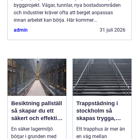
byggprojekt. Vägar, tunnlar, nya bostadsområden
och industrier kräver ofta att berget anpassas
innan arbetet kan börja. Här kommer
bergsprängning in som en avgörande metod. Rätt
admin
31 juli 2026
utförd ger den kontrolle...
Besiktning pallställ
Trappstädning i
så skapar du ett
stockholm så
säkert och effektivt
skapas trygga,
lager
rena och hållbara
En säker lagermiljö
Ett trapphus är mer än
trapphus
börjar i grunden med
en väg mellan