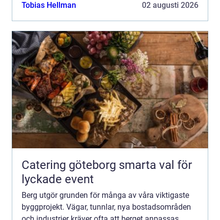
bergsprängning in som en avgörande metod. Rätt
Tobias Hellman
02 augusti 2026
utförd ger den kontrolle...
Catering göteborg smarta val för
lyckade event
Berg utgör grunden för många av våra viktigaste
byggprojekt. Vägar, tunnlar, nya bostadsområden
och industrier kräver ofta att berget anpassas