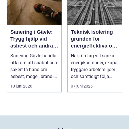
Sanering i Gävle:
Teknisk isolering
Trygg hjälp vid
grunden för
asbest och andra
energieffektiva och
skador
säkra installationer
Sanering Gävle handlar
När företag vill sänka
ofta om att snabbt och
energikostnader, skapa
säkert ta hand om
tryggare arbetsmiljöer
asbest, mögel, brand-...
och samtidigt följa
lagkrav, ha...
10 juni 2026
07 juni 2026