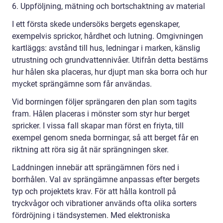
6. Uppföljning, mätning och bortschaktning av material
I ett första skede undersöks bergets egenskaper,
exempelvis sprickor, hårdhet och lutning. Omgivningen
kartläggs: avstånd till hus, ledningar i marken, känslig
utrustning och grundvattennivåer. Utifrån detta bestäms
hur hålen ska placeras, hur djupt man ska borra och hur
mycket sprängämne som får användas.
Vid borrningen följer sprängaren den plan som tagits
fram. Hålen placeras i mönster som styr hur berget
spricker. I vissa fall skapar man först en friyta, till
exempel genom sneda borrningar, så att berget får en
riktning att röra sig åt när sprängningen sker.
Laddningen innebär att sprängämnen förs ned i
borrhålen. Val av sprängämne anpassas efter bergets
typ och projektets krav. För att hålla kontroll på
tryckvågor och vibrationer används ofta olika sorters
fördröjning i tändsystemen. Med elektroniska