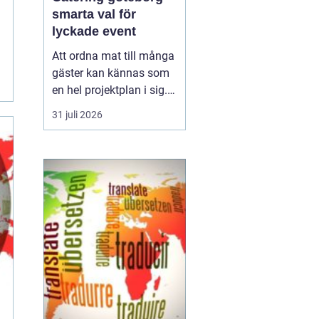
smarta val för
lyckade event
Att ordna mat till många
gäster kan kännas som
en hel projektplan i sig.
Men med genomtänkt
31 juli 2026
catering slipper
arrangören både stress i
köket och sista minuten-
lösningar. För den som
söker
ca...