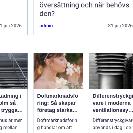
översättning och när behövs
den?
1 juli 2026
admin
31 juli 2026
tädning i
Doftmarknadsfö
Differenstryckg
lm så
ring: Så skapar
vare i moderna
 trygga,
företag starkare
ventilationssyst
ch
kundupplevelser
em
phus är mer
Doftmarknadsförin
Differenstryckgivar
a
g mellan
g handlar om att
används i dag i de
us