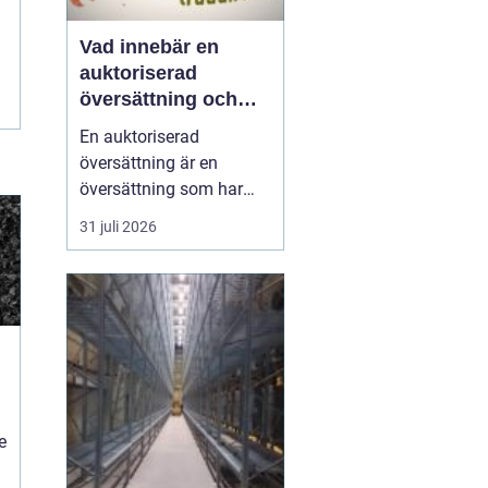
Vad innebär en
auktoriserad
översättning och
när behövs den?
En auktoriserad
översättning är en
översättning som har
juridisk giltighet. Den
31 juli 2026
utförs av en
auktoriserad
översättare franska
...
i
e