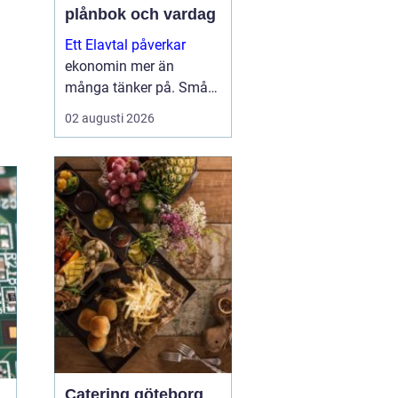
plånbok och vardag
Ett Elavtal påverkar
ekonomin mer än
många tänker på. Små
skillnader i pris,
02 augusti 2026
bindningstid och villkor
kan bli stora pengar över
ett år. Samtidigt har
elmarknaden blivit mer
komplex, med timp...
Catering göteborg