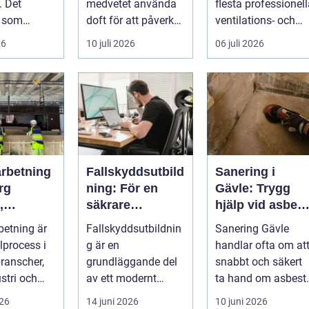
. Det
medvetet använda
flesta professionel
r som
doft för att påverka
ventilations- och
örsta
kä...
klimatanlä...
26
10 juli 2026
06 juli 2026
 mötesplats
arbetning
Fallskyddsutbild
Sanering i
rg
ning: För en
Gävle: Trygg
,
säkrare
hjälp vid asbest
ion och
arbetsdag på
och andra
betning är
Fallskyddsutbildnin
Sanering Gävle
höjd
skador
lprocess i
g är en
handlar ofta om at
gar
ranscher,
grundläggande del
snabbt och säkert
stri och
av ett modernt
ta hand om asbest,
 marina
säkerhetsarbete på
mögel, brand-...
026
14 juni 2026
10 juni 2026