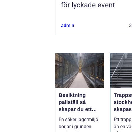
för lyckade event
admin
3
Besiktning
Trapps
pallställ så
stockho
skapar du ett
skapas
säkert och
rena o
En säker lagermiljö
Ett trap
effektivt lager
hållbar
börjar i grunden
än en vä
trapph