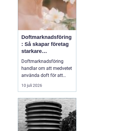
Doftmarknadsföring
: Så skapar företag
starkare
kundupplevelser
Doftmarknadsföring
handlar om att medvetet
använda doft för att
påverka känslor,
10 juli 2026
beteenden och
upplevelser i en fysisk
miljö. Företag inom
handel, hotell, kontor och
offentlig service
använder i dag doft som