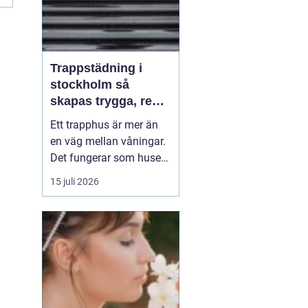
Trappstädning i
stockholm så
skapas trygga, rena
och hållbara
Ett trapphus är mer än
trapphus
en väg mellan våningar.
Det fungerar som husets
första intryck,
15 juli 2026
mötesplats och ibland
också trygghetszon. När
golv, räcken och entréer
är rena känner sig både
boende och besökare
mer välkomna och
fastigheten behåller sin
stand...