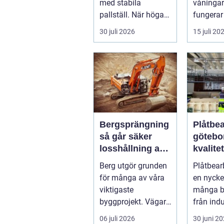
med stabila
våningar
pallställ. När höga
fungera
laster kombineras
husets f
30 juli 2026
15 juli 20
med trucktraf...
intryck,
oc...
Bergsprängning
Plåtbe
så går säker
götebo
losshållning av
kvalitet
berg till i
precis
Berg utgör grunden
Plåtbear
praktiken
smarta
för många av våra
en nycke
lösnin
viktigaste
många b
byggprojekt. Vägar,
från indu
tunnlar, nya
bygg till
06 juli 2026
30 juni 2