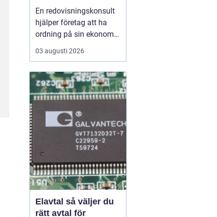
ekonomin
En redovisningskonsult
hjälper företag att ha
ordning på sin ekonomi,
följa lagar och ta klokare
03 augusti 2026
beslut med hjälp av
siffrorna. För många
ägarledda bolag i
Göteborg är en kunnig
partner på ekonomisidan
skillnaden mellan stress
och kontroll i vardagen...
Elavtal så väljer du
rätt avtal för