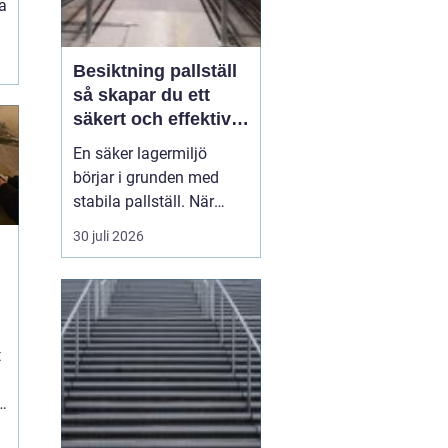
la
Besiktning pallställ
så skapar du ett
säkert och effektivt
lager
En säker lagermiljö
börjar i grunden med
stabila pallställ. När
höga laster kombineras
30 juli 2026
med trucktrafik,
tidspress och tät logistik
räcker det inte med en
bra konstruktion på
pappersnivå. Ställen
t
måste kontrolleras
regelbundet och skador
tas på allvar...