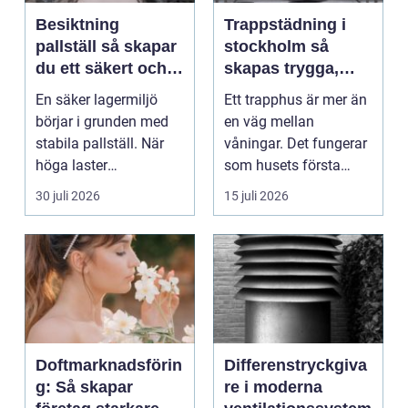
Besiktning
Trappstädning i
pallställ så skapar
stockholm så
du ett säkert och
skapas trygga,
effektivt lager
rena och hållbara
En säker lagermiljö
Ett trapphus är mer än
trapphus
börjar i grunden med
en väg mellan
stabila pallställ. När
våningar. Det fungerar
höga laster
som husets första
kombineras med
intryck, mötesplats
30 juli 2026
15 juli 2026
trucktraf...
oc...
Doftmarknadsförin
Differenstryckgiva
g: Så skapar
re i moderna