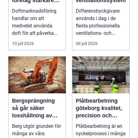
företag starkare
ventilationssystem
kundupplevelser
Doftmarknadsföring
Differenstryckgivare
handlar om att
används i dag i de
medvetet använda
flesta professionella
doft för att påverka
ventilations- och
kä...
klimatanlä...
10 juli 2026
06 juli 2026
Bergsprängning
Plåtbearbetning
så går säker
göteborg kvalitet,
losshållning av
precision och
berg till i praktiken
smarta lösningar
Berg utgör grunden för
Plåtbearbetning är en
många av våra
nyckelprocess i många