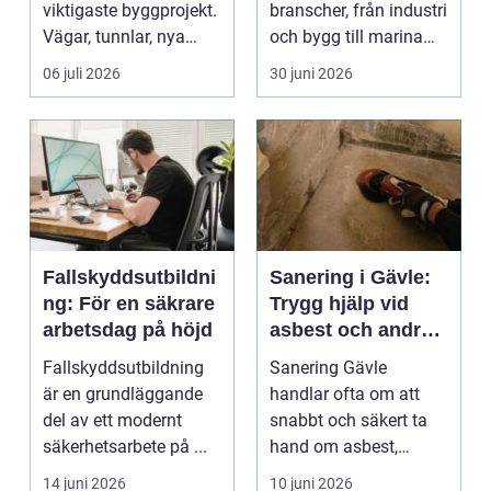
viktigaste byggprojekt.
branscher, från industri
Vägar, tunnlar, nya
och bygg till marina
bostadsområden och
miljöer oc...
06 juli 2026
30 juni 2026
...
Fallskyddsutbildni
Sanering i Gävle:
ng: För en säkrare
Trygg hjälp vid
arbetsdag på höjd
asbest och andra
skador
Fallskyddsutbildning
Sanering Gävle
är en grundläggande
handlar ofta om att
del av ett modernt
snabbt och säkert ta
säkerhetsarbete på ...
hand om asbest,
mögel, brand-...
14 juni 2026
10 juni 2026