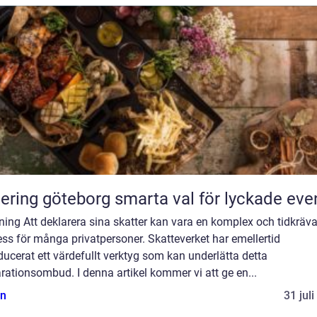
Catering göteborg smarta val för lyckade ev
ning Att deklarera sina skatter kan vara en komplex och tidkräv
ss för många privatpersoner. Skatteverket har emellertid
ducerat ett värdefullt verktyg som kan underlätta detta
rationsombud. I denna artikel kommer vi att ge en...
n
31 jul