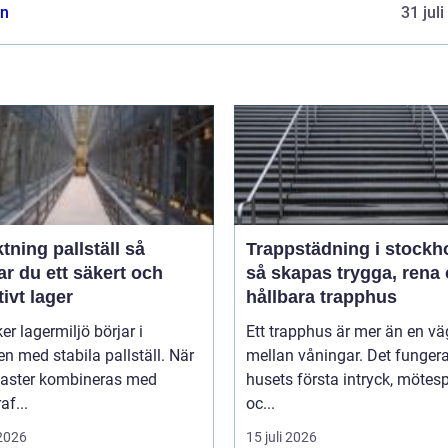
n
31 jul
tning pallställ så
Trappstädning i stockh
r du ett säkert och
så skapas trygga, rena
tivt lager
hållbara trapphus
er lagermiljö börjar i
Ett trapphus är mer än en vä
n med stabila pallställ. När
mellan våningar. Det funger
laster kombineras med
husets första intryck, mötes
af...
oc...
 2026
15 juli 2026