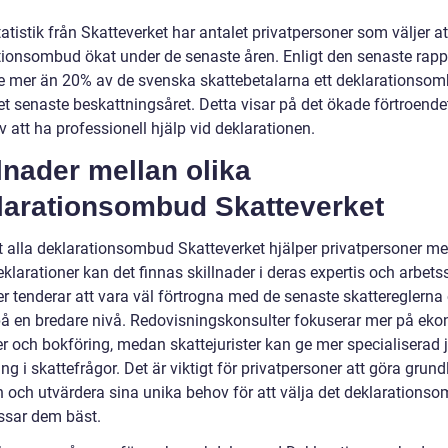
tatistik från Skatteverket har antalet privatpersoner som väljer at
tionsombud ökat under de senaste åren. Enligt den senaste rapp
 mer än 20% av de svenska skattebetalarna ett deklarationso
et senaste beskattningsåret. Detta visar på det ökade förtroende
v att ha professionell hjälp vid deklarationen.
lnader mellan olika
larationsombud Skatteverket
tt alla deklarationsombud Skatteverket hjälper privatpersoner m
klarationer kan det finnas skillnader i deras expertis och arbetss
er tenderar att vara väl förtrogna med de senaste skattereglerna
på en bredare nivå. Redovisningskonsulter fokuserar mer på ek
r och bokföring, medan skattejurister kan ge mer specialiserad j
ng i skattefrågor. Det är viktigt för privatpersoner att göra grund
h och utvärdera sina unika behov för att välja det deklarations
sar dem bäst.