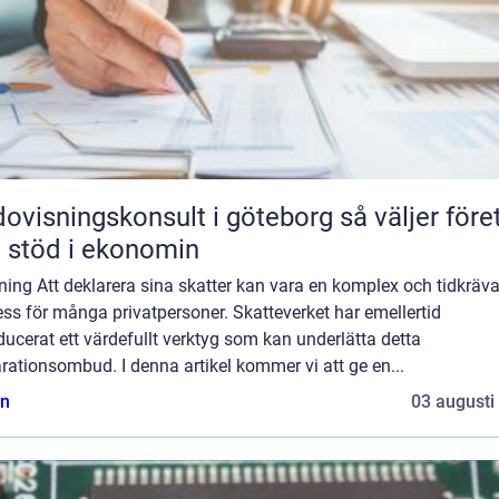
isningskonsult i göteborg så väljer företag
t stöd i ekonomin
ning Att deklarera sina skatter kan vara en komplex och tidkräv
ss för många privatpersoner. Skatteverket har emellertid
ducerat ett värdefullt verktyg som kan underlätta detta
rationsombud. I denna artikel kommer vi att ge en...
n
03 augusti