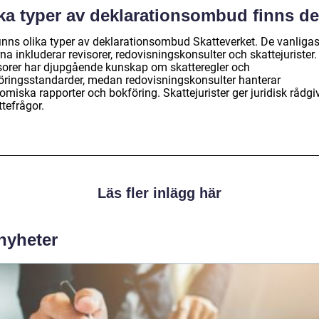
lka typer av deklarationsombud finns de
finns olika typer av deklarationsombud Skatteverket. De vanligas
na inkluderar revisorer, redovisningskonsulter och skattejurister.
sorer har djupgående kunskap om skatteregler och
öringsstandarder, medan redovisningskonsulter hanterar
miska rapporter och bokföring. Skattejurister ger juridisk rådgi
ttefrågor.
Läs fler inlägg här
 nyheter