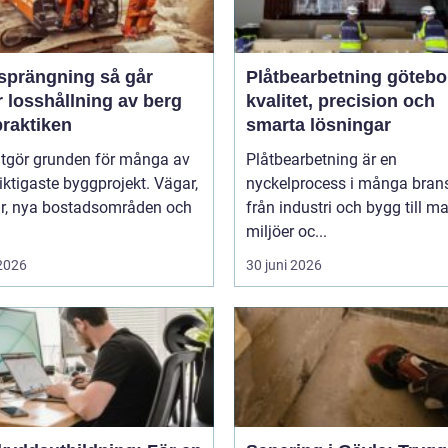
rängning så går
Plåtbearbetning götebo
 losshållning av berg
kvalitet, precision och
 praktiken
smarta lösningar
utgör grunden för många av
Plåtbearbetning är en
iktigaste byggprojekt. Vägar,
nyckelprocess i många brans
ar, nya bostadsområden och
från industri och bygg till m
miljöer oc...
 2026
30 juni 2026