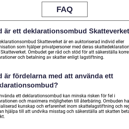
FAQ
d är ett deklarationsombud Skatteverke
eklarationsombud Skatteverket är en auktoriserad individ eller
nisation som hjälper privatpersoner med deras skattedeklaratio
 Skatteverket. Ombudet ger råd och stöd för att säkerställa korr
rationer och betalning av skatter enligt lagstiftning.
 är fördelarna med att använda ett
klarationsombud?
använda ett deklarationsombud kan minska risken för fel i
arationen och maximera möjligheten till återbäring. Ombuden ha
ialiserad kunskap och erfarenhet inom skattelagstiftning och reg
n hjälpa till att undvika misstag och säkerställa att skatten bet
kt.