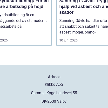
kyddsutbildning: För en
Sanering i Gävle: Trygg
are arbetsdag på höjd
hjälp vid asbest och an
skador
yddsutbildning är en
läggande del av ett modernt
Sanering Gävle handlar oft
etsarbete på ...
att snabbt och säkert ta ha
asbest, mögel, brand-...
i 2026
10 juni 2026
Adress