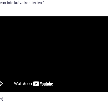
eon inte krävs kan texten ”
rt)