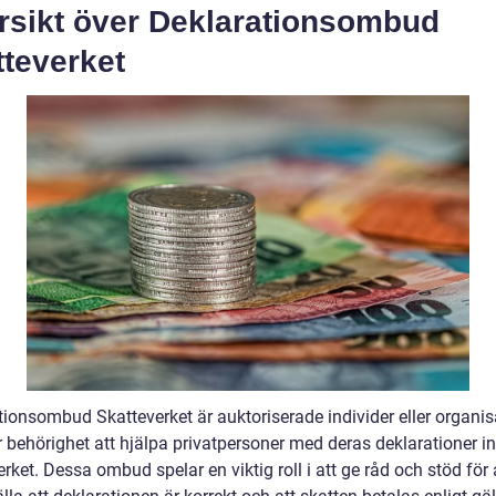
rsikt över Deklarationsombud
tteverket
tionsombud Skatteverket är auktoriserade individer eller organis
 behörighet att hjälpa privatpersoner med deras deklarationer in
rket. Dessa ombud spelar en viktig roll i att ge råd och stöd för 