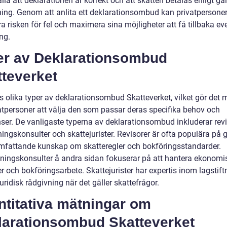
lla att deklarationen är korrekt och att skatten betalas enligt gä
tning. Genom att anlita ett deklarationsombud kan privatpersone
 risken för fel och maximera sina möjligheter att få tillbaka ev
ng.
er av Deklarationsombud
tteverket
s olika typer av deklarationsombud Skatteverket, vilket gör det m
vatpersoner att välja den som passar deras specifika behov och
nser. De vanligaste typerna av deklarationsombud inkluderar revi
ingskonsulter och skattejurister. Revisorer är ofta populära på 
mfattande kunskap om skatteregler och bokföringsstandarder.
ningskonsulter å andra sidan fokuserar på att hantera ekonomi
r och bokföringsarbete. Skattejurister har expertis inom lagstif
uridisk rådgivning när det gäller skattefrågor.
ntitativa mätningar om
larationsombud Skatteverket