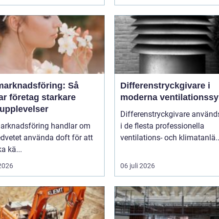
marknadsföring: Så
Differenstryckgivare i
r företag starkare
moderna ventilationss
upplevelser
Differenstryckgivare använd
arknadsföring handlar om
i de flesta professionella
dvetet använda doft för att
ventilations- och klimatanlä..
a kä...
 2026
06 juli 2026