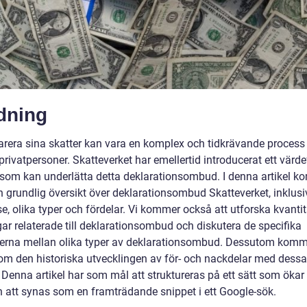
dning
larera sina skatter kan vara en komplex och tidkrävande process 
ivatpersoner. Skatteverket har emellertid introducerat ett värdef
 som kan underlätta detta deklarationsombud. I denna artikel k
n grundlig översikt över deklarationsombud Skatteverket, inklusi
e, olika typer och fördelar. Vi kommer också att utforska kvantit
ar relaterade till deklarationsombud och diskutera de specifika
derna mellan olika typer av deklarationsombud. Dessutom komme
om den historiska utvecklingen av för- och nackdelar med dessa
Denna artikel har som mål att struktureras på ett sätt som ökar
 att synas som en framträdande snippet i ett Google-sök.