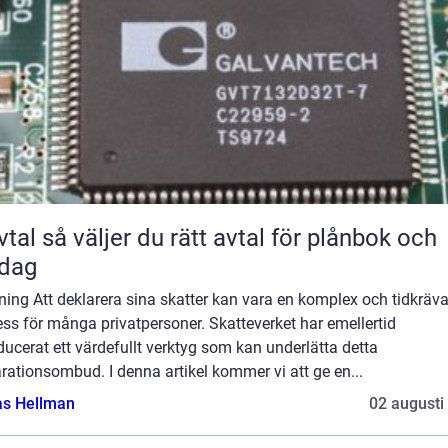
rätt avtal för plånbok och
rdag
ning Att deklarera sina skatter kan vara en komplex och tidkräv
ss för många privatpersoner. Skatteverket har emellertid
ducerat ett värdefullt verktyg som kan underlätta detta
rationsombud. I denna artikel kommer vi att ge en...
as Hellman
02 augusti