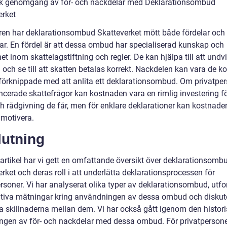
sk genomgång av för- och nackdelar med Deklarationsombud
erket
ren har deklarationsombud Skatteverket mött både fördelar och
ar. En fördel är att dessa ombud har specialiserad kunskap och
et inom skattelagstiftning och regler. De kan hjälpa till att undv
och se till att skatten betalas korrekt. Nackdelen kan vara de k
förknippade med att anlita ett deklarationsombud. Om privatpe
ncerade skattefrågor kan kostnaden vara en rimlig investering f
ch rådgivning de får, men för enklare deklarationer kan kostnade
 motivera.
lutning
 artikel har vi gett en omfattande översikt över deklarationsomb
rket och deras roll i att underlätta deklarationsprocessen för
rsoner. Vi har analyserat olika typer av deklarationsombud, utfo
ativa mätningar kring användningen av dessa ombud och diskut
ka skillnaderna mellan dem. Vi har också gått igenom den histor
ingen av för- och nackdelar med dessa ombud. För privatperson