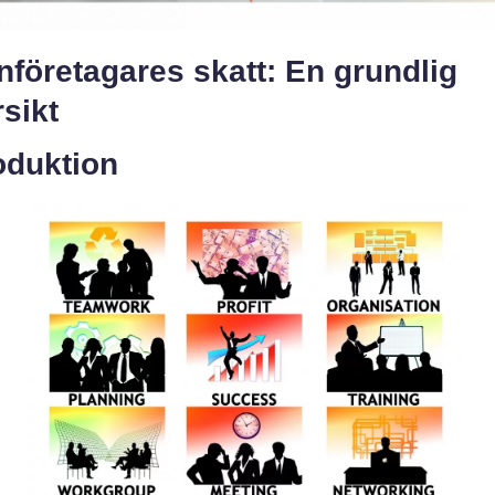
företagares skatt: En grundlig
sikt
oduktion