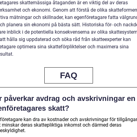
etagares skattemässiga åtaganden är en viktig del av deras
erksamhet och ekonomi. Genom att förstå de olika skatteformer
ativa mätningar och skillnader, kan egenföretagare fatta välgru
ch planera sin ekonomi på bästa sätt. Historiska för- och nackde
re inblick i de potentiella konsekvenserna av olika skattesystem
tt hålla sig uppdaterad och söka råd från skatteexperter kan
etagare optimera sina skatteförpliktelser och maximera sina
sultat.
FAQ
r påverkar avdrag och avskrivningar en
enföretagares skatt?
företagare kan dra av kostnader och avskrivningar för tillgångar
et minskar deras skattepliktiga inkomst och därmed deras
eskyldighet.