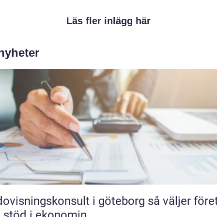
Läs fler inlägg här
 nyheter
isningskonsult i göteborg så väljer företag
t stöd i ekonomin