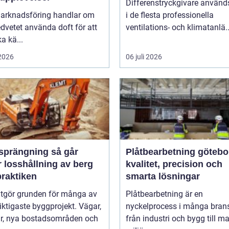
Differenstryckgivare använd
arknadsföring handlar om
i de flesta professionella
dvetet använda doft för att
ventilations- och klimatanlä..
a kä...
 2026
06 juli 2026
rängning så går
Plåtbearbetning götebo
 losshållning av berg
kvalitet, precision och
 praktiken
smarta lösningar
utgör grunden för många av
Plåtbearbetning är en
iktigaste byggprojekt. Vägar,
nyckelprocess i många brans
ar, nya bostadsområden och
från industri och bygg till m