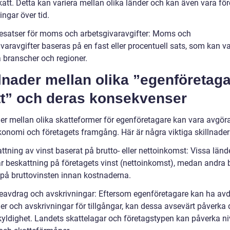
katt. Detta kan variera mellan olika länder och kan även vara fö
ingar över tid.
tesatser för moms och arbetsgivaravgifter: Moms och
varavgifter baseras på en fast eller procentuell sats, som kan va
a branscher och regioner.
lnader mellan olika ”egenföretag
tt” och deras konsekvenser
der mellan olika skatteformer för egenföretagare kan vara avgör
konomi och företagets framgång. Här är några viktiga skillnader
ttning av vinst baserat på brutto- eller nettoinkomst: Vissa länd
ar beskattning på företagets vinst (nettoinkomst), medan andra 
t på bruttovinsten innan kostnaderna.
teavdrag och avskrivningar: Eftersom egenföretagare kan ha avd
er och avskrivningar för tillgångar, kan dessa avsevärt påverka 
kyldighet. Landets skattelagar och företagstypen kan påverka n