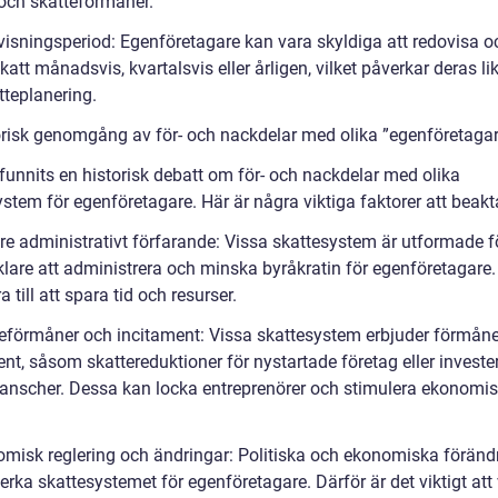
och skatteförmåner.
visningsperiod: Egenföretagare kan vara skyldiga att redovisa o
katt månadsvis, kvartalsvis eller årligen, vilket påverkar deras lik
tteplanering.
orisk genomgång av för- och nackdelar med olika ”egenföretagar
 funnits en historisk debatt om för- och nackdelar med olika
stem för egenföretagare. Här är några viktiga faktorer att beakt
re administrativt förfarande: Vissa skattesystem är utformade fö
klare att administrera och minska byråkratin för egenföretagare.
a till att spara tid och resurser.
teförmåner och incitament: Vissa skattesystem erbjuder förmån
nt, såsom skattereduktioner för nystartade företag eller invester
ranscher. Dessa kan locka entreprenörer och stimulera ekonomi
omisk reglering och ändringar: Politiska och ekonomiska föränd
rka skattesystemet för egenföretagare. Därför är det viktigt att