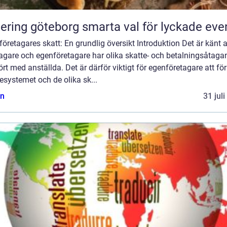
Catering göteborg smarta val för lyckade ev
öretagares skatt: En grundlig översikt Introduktion Det är känt a
tagare och egenföretagare har olika skatte- och betalningsåtag
rt med anställda. Det är därför viktigt för egenföretagare att fö
esystemet och de olika sk...
n
31 jul