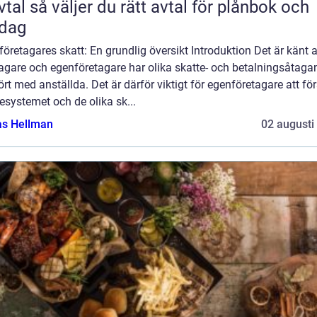
rätt avtal för plånbok och
rdag
öretagares skatt: En grundlig översikt Introduktion Det är känt a
tagare och egenföretagare har olika skatte- och betalningsåtag
rt med anställda. Det är därför viktigt för egenföretagare att fö
esystemet och de olika sk...
as Hellman
02 augusti