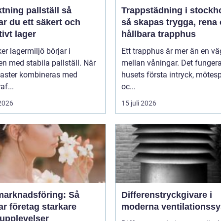
tning pallställ så
Trappstädning i stockh
r du ett säkert och
så skapas trygga, rena
tivt lager
hållbara trapphus
er lagermiljö börjar i
Ett trapphus är mer än en vä
n med stabila pallställ. När
mellan våningar. Det funger
laster kombineras med
husets första intryck, mötes
af...
oc...
 2026
15 juli 2026
marknadsföring: Så
Differenstryckgivare i
r företag starkare
moderna ventilationss
upplevelser