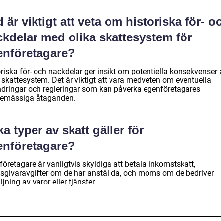
 är viktigt att veta om historiska för- o
ckdelar med olika skattesystem för
enföretagare?
riska för- och nackdelar ger insikt om potentiella konsekvenser 
a skattesystem. Det är viktigt att vara medveten om eventuella
ndringar och regleringar som kan påverka egenföretagares
temässiga åtaganden.
ka typer av skatt gäller för
enföretagare?
öretagare är vanligtvis skyldiga att betala inkomstskatt,
tsgivaravgifter om de har anställda, och moms om de bedriver
ljning av varor eller tjänster.