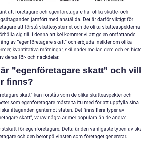
änt att företagare och egenföretagare har olika skatte- och
ngsåtaganden jämfört med anställda. Det är därför viktigt för
etagare att förstå skattesystemet och de olika skatteaspekterna
rhålla sig till. I denna artikel kommer vi att ge en omfattande
ng av ”egenföretagare skatt” och erbjuda insikter om olika
rmer, kvantitativa mätningar, skillnader mellan dem och en histo
v deras för- och nackdelar.
är ”egenföretagare skatt” och vil
r finns?
retagare skatt” kan förstås som de olika skatteaspekter och
heter som egenföretagare måste ta itu med för att uppfylla sina
ska åtaganden gentemot staten. Det finns flera typer av
retagare skatt”, varav några är mer populära än de andra:
stskatt för egenföretagare: Detta är den vanligaste typen av ska
etagare och den beror på vinsten som företaget genererar.