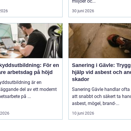
miljöer oc...
 2026
30 juni 2026
kyddsutbildning: För en
Sanering i Gävle: Trygg
are arbetsdag på höjd
hjälp vid asbest och an
skador
yddsutbildning är en
läggande del av ett modernt
Sanering Gävle handlar oft
etsarbete på ...
att snabbt och säkert ta ha
asbest, mögel, brand-...
i 2026
10 juni 2026