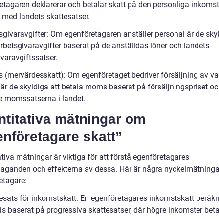
etagaren deklarerar och betalar skatt på den personliga inkomst
t med landets skattesatser.
sgivaravgifter: Om egenföretagaren anställer personal är de skyl
arbetsgivaravgifter baserat på de anställdas löner och landets
varavgiftssatser.
 (mervärdesskatt): Om egenföretaget bedriver försäljning av var
 är de skyldiga att betala moms baserat på försäljningspriset oc
e momssatserna i landet.
ntitativa mätningar om
nföretagare skatt”
tiva mätningar är viktiga för att förstå egenföretagares
taganden och effekterna av dessa. Här är några nyckelmätninga
etagare:
tesats för inkomstskatt: En egenföretagares inkomstskatt beräk
is baserat på progressiva skattesatser, där högre inkomster beta