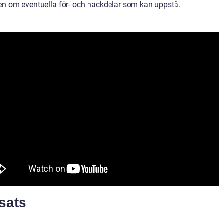
n om eventuella för- och nackdelar som kan uppstå.
sats