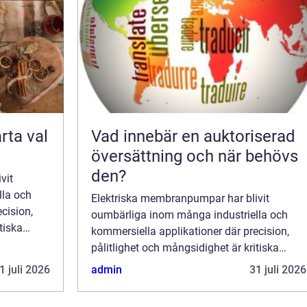
Vad innebär en auktoriserad
översättning och när behövs
den?
vit
lla och
Elektriska membranpumpar har blivit
cision,
oumbärliga inom många industriella och
tiska
kommersiella applikationer där precision,
 sin
pålitlighet och mångsidighet är kritiska
faktorer. Dessa pumpar, kända för sin
1 juli 2026
admin
31 juli 2026
förm&a...