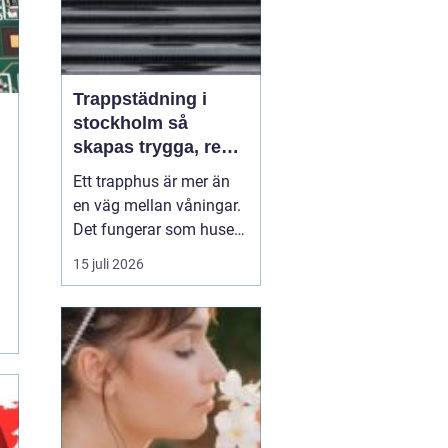
Trappstädning i
stockholm så
skapas trygga, rena
och hållbara
Ett trapphus är mer än
trapphus
en väg mellan våningar.
Det fungerar som husets
första intryck,
15 juli 2026
mötesplats och ibland
också trygghetszon. När
golv, räcken och entréer
är rena känner sig både
boende och besökare
mer välkomna och
fastigheten behåller sin
stand...