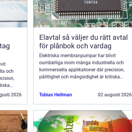
Elavtal så väljer du rätt avtal
för plånbok och vardag
Elektriska membranpumpar har blivit
oumbärliga inom många industriella och
vit
kommersiella applikationer där precision,
lla och
pålitlighet och mångsidighet är kritiska
cision,
faktorer. Dessa pumpar, kända för sin
tiska
förm&a...
 sin
gusti 2026
Tobias Hellman
02 augusti 2026