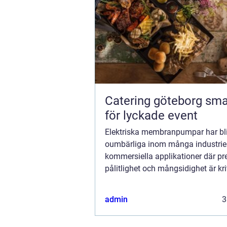
Catering göteborg smarta val
för lyckade event
Elektriska membranpumpar har bli
oumbärliga inom många industrie
kommersiella applikationer där pre
pålitlighet och mångsidighet är kri
faktorer. Dessa pumpar, kända för
förm&a...
admin
3