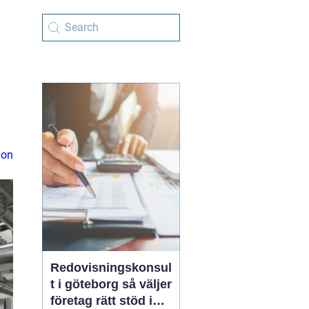
ion
Redovisningskonsul
t i göteborg så väljer
företag rätt stöd i