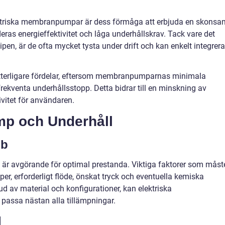
ktriska membranpumpar är dess förmåga att erbjuda en skonsa
ras energieffektivitet och låga underhållskrav. Tack vare det
pen, är de ofta mycket tysta under drift och kan enkelt integrera
är ytterligare fördelar, eftersom membranpumparnas minimala
frekventa underhållsstopp. Detta bidrar till en minskning av
vitet för användaren.
p och Underhåll
bb
 är avgörande för optimal prestanda. Viktiga faktorer som måst
r, erforderligt flöde, önskat tryck och eventuella kemiska
ud av material och konfigurationer, kan elektriska
assa nästan alla tillämpningar.
l