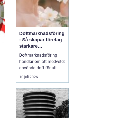
Doftmarknadsföring
: Så skapar företag
starkare
kundupplevelser
Doftmarknadsföring
handlar om att medvetet
använda doft för att
påverka känslor,
10 juli 2026
beteenden och
upplevelser i en fysisk
miljö. Företag inom
handel, hotell, kontor och
offentlig service
använder i dag doft som