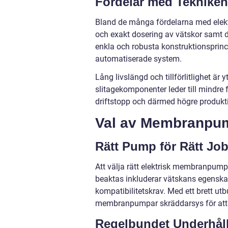
Fördelar med Tekniken
Bland de många fördelarna med ele
och exakt dosering av vätskor samt de
enkla och robusta konstruktionsprinci
automatiserade system.
Lång livslängd och tillförlitlighet 
slitagekomponenter leder till mindre 
driftstopp och därmed högre produkti
Val av Membranpum
Rätt Pump för Rätt Jo
Att välja rätt elektrisk membranpump
beaktas inkluderar vätskans egenskape
kompatibilitetskrav. Med ett brett utb
membranpumpar skräddarsys för att p
Regelbundet Underhål