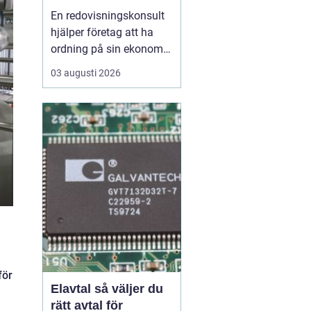
ekonomin
En redovisningskonsult
hjälper företag att ha
ordning på sin ekonomi,
följa lagar och ta klokare
03 augusti 2026
beslut med hjälp av
siffrorna. För många
ägarledda bolag i
Göteborg är en kunnig
partner på ekonomisidan
skillnaden mellan stress
och kontroll i vardagen...
för
Elavtal så väljer du
rätt avtal för