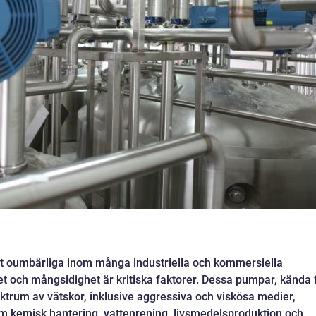
t oumbärliga inom många industriella och kommersiella
ghet och mångsidighet är kritiska faktorer. Dessa pumpar, kända 
ektrum av vätskor, inklusive aggressiva och viskösa medier,
nom kemisk hantering, vattenrening, livsmedelsproduktion och