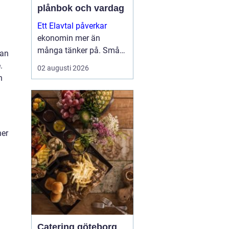
plånbok och vardag
Ett Elavtal påverkar
ekonomin mer än
många tänker på. Små
ran
skillnader i pris,
.
02 augusti 2026
bindningstid och villkor
n
kan bli stora pengar över
ett år. Samtidigt har
elmarknaden blivit mer
komplex, med timp...
ner
Catering göteborg