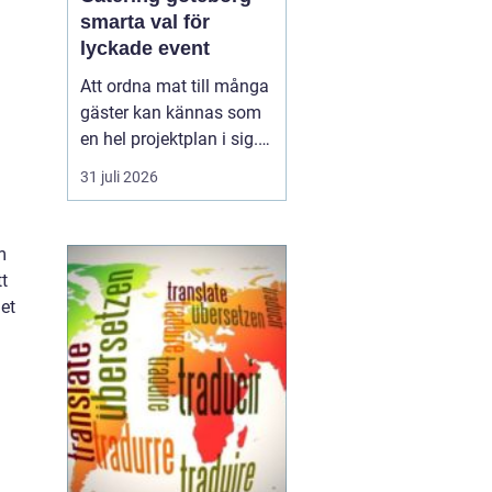
smarta val för
lyckade event
Att ordna mat till många
gäster kan kännas som
en hel projektplan i sig.
Men med genomtänkt
31 juli 2026
catering slipper
arrangören både stress i
köket och sista minuten-
m
lösningar. För den som
t
söker
ca...
et