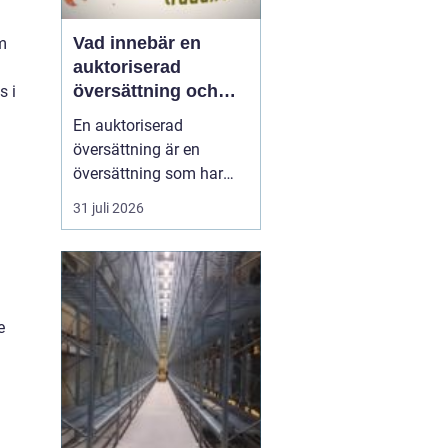
Vad innebär en
m
auktoriserad
översättning och
s i
när behövs den?
En auktoriserad
översättning är en
översättning som har
juridisk giltighet. Den
31 juli 2026
utförs av en
auktoriserad
översättare franska
...
e