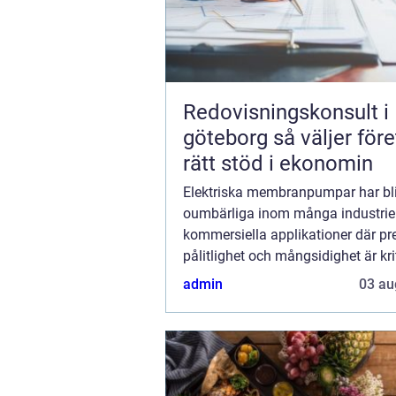
Redovisningskonsult i
göteborg så väljer företag
rätt stöd i ekonomin
Elektriska membranpumpar har bli
oumbärliga inom många industrie
kommersiella applikationer där pre
pålitlighet och mångsidighet är kri
faktorer. Dessa pumpar, kända för
admin
03 au
förm&a...