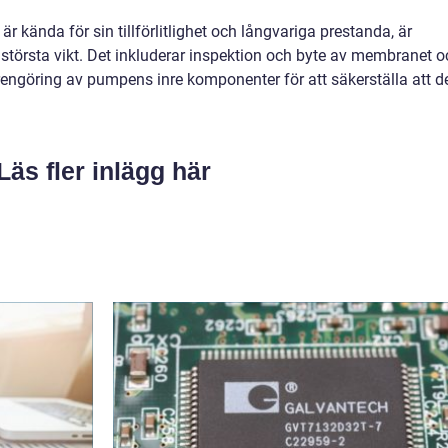
kända för sin tillförlitlighet och långvariga prestanda, är
 största vikt. Det inkluderar inspektion och byte av membranet o
 rengöring av pumpens inre komponenter för att säkerställa att d
Läs fler inlägg här