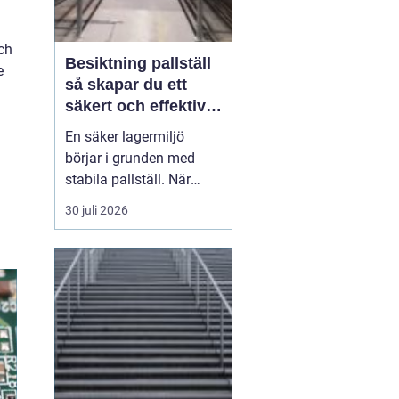
ch
Besiktning pallställ
e
så skapar du ett
säkert och effektivt
lager
En säker lagermiljö
börjar i grunden med
stabila pallställ. När
höga laster kombineras
30 juli 2026
med trucktrafik,
tidspress och tät logistik
räcker det inte med en
bra konstruktion på
pappersnivå. Ställen
måste kontrolleras
regelbundet och skador
tas på allvar...