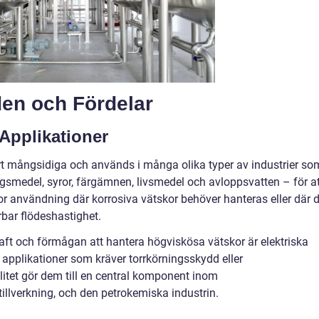
en och Fördelar
 Applikationer
t mångsidiga och används i många olika typer av industrier so
ngsmedel, syror, färgämnen, livsmedel och avloppsvatten – för at
or användning där korrosiva vätskor behöver hanteras eller där d
rbar flödeshastighet.
t och förmågan att hantera högviskösa vätskor är elektriska
pplikationer som kräver torrkörningsskydd eller
litet gör dem till en central komponent inom
tillverkning, och den petrokemiska industrin.