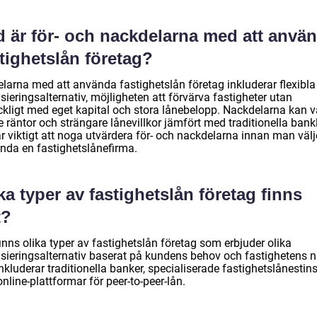
d är för- och nackdelarna med att anvä
tighetslån företag?
elarna med att använda fastighetslån företag inkluderar flexibla
sieringsalternativ, möjligheten att förvärva fastigheter utan
äckligt med eget kapital och stora lånebelopp. Nackdelarna kan v
 räntor och strängare lånevillkor jämfört med traditionella bank
r viktigt att noga utvärdera för- och nackdelarna innan man välje
nda en fastighetslånefirma.
ka typer av fastighetslån företag finns
t?
inns olika typer av fastighetslån företag som erbjuder olika
nsieringsalternativ baserat på kundens behov och fastighetens n
nkluderar traditionella banker, specialiserade fastighetslånestins
nline-plattformar för peer-to-peer-lån.