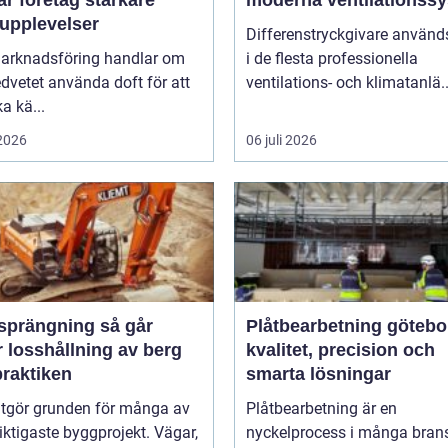
r företag starkare
moderna ventilationss
upplevelser
Differenstryckgivare använd
arknadsföring handlar om
i de flesta professionella
dvetet använda doft för att
ventilations- och klimatanlä..
a kä...
 2026
06 juli 2026
rängning så går
Plåtbearbetning götebo
 losshållning av berg
kvalitet, precision och
 praktiken
smarta lösningar
utgör grunden för många av
Plåtbearbetning är en
iktigaste byggprojekt. Vägar,
nyckelprocess i många brans