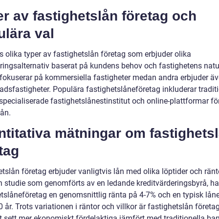
r av fastighetslån företag och
lära val
s olika typer av fastighetslån företag som erbjuder olika
eringsalternativ baserat på kundens behov och fastighetens natu
 fokuserar på kommersiella fastigheter medan andra erbjuder äv
adsfastigheter. Populära fastighetslåneföretag inkluderar tradit
specialiserade fastighetslånestinstitut och online-plattformar fö
lån.
titativa mätningar om fastighets
tag
tslån företag erbjuder vanligtvis lån med olika löptider och ränt
en studie som genomförts av en ledande kreditvärderingsbyrå, ha
etslåneföretag en genomsnittlig ränta på 4-7% och en typisk lån
 år. Trots variationen i räntor och villkor är fastighetslån företa
t sett mer ekonomiskt fördelaktiga jämfört med traditionella ban