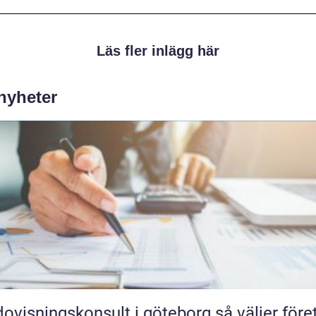
Läs fler inlägg här
 nyheter
isningskonsult i göteborg så väljer företag