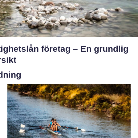
ighetslån företag – En grundlig
sikt
dning