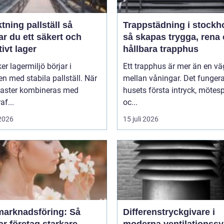
tning pallställ så
Trappstädning i stockh
r du ett säkert och
så skapas trygga, rena
tivt lager
hållbara trapphus
er lagermiljö börjar i
Ett trapphus är mer än en vä
n med stabila pallställ. När
mellan våningar. Det funger
laster kombineras med
husets första intryck, mötes
af...
oc...
 2026
15 juli 2026
marknadsföring: Så
Differenstryckgivare i