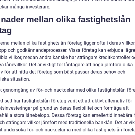
ockar många investerare.
lnader mellan olika fastighetslån
tag
erna mellan olika fastighetslån företag ligger ofta i deras villkor,
opp och godkännandeprocesser. Vissa företag kan erbjuda lägre
ibla villkor, medan andra kanske har strängare kreditkontroller 
iva lånevillkor. Det är viktigt för låntagare att noga jämföra olika
iv för att hitta det företag som bäst passar deras behov och
ska situation.
sk genomgång av för- och nackdelar med olika fastighetslån för
kt sett har fastighetslån företag varit ett attraktivt alternativ för
tsinvesteringar på grund av deras flexibilitet och förmåga att
dahålla stora lånebelopp. Dessa företag kan emellertid innebära 
ch strängare villkor jämfört med traditionella banklån. Det är vikt
t undersöka för- och nackdelarna med olika fastighetslån företa