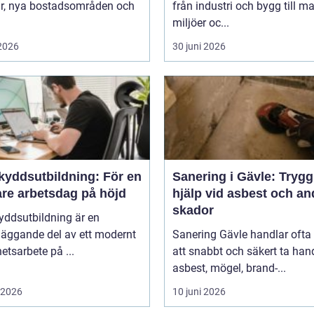
ar, nya bostadsområden och
från industri och bygg till m
miljöer oc...
 2026
30 juni 2026
kyddsutbildning: För en
Sanering i Gävle: Trygg
are arbetsdag på höjd
hjälp vid asbest och an
skador
yddsutbildning är en
läggande del av ett modernt
Sanering Gävle handlar oft
etsarbete på ...
att snabbt och säkert ta ha
asbest, mögel, brand-...
i 2026
10 juni 2026