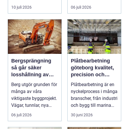
kä...
klimatanlä...
10 juli 2026
06 juli 2026
Bergsprängning
Plåtbearbetning
så går säker
göteborg kvalitet,
losshållning av
precision och
berg till i praktiken
smarta lösningar
Berg utgör grunden för
Plåtbearbetning är en
många av våra
nyckelprocess i många
viktigaste byggprojekt.
branscher, från industri
Vägar, tunnlar, nya
och bygg till marina
bostadsområden och
miljöer oc...
06 juli 2026
30 juni 2026
...