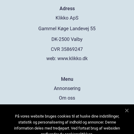
Adress
web:
www.klikko.dk
Menu
Annonsering
Om oss
Cookies
På vores website bruges cookies til at huske dine indstillinger,
Kontakta oss
statistik og personalisering af indhold og annoncer. Denne
Sitemap
information deles med tredjepart. Ved fortsat brug af websiden