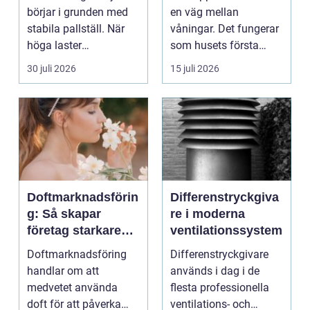
trapphus
börjar i grunden med
en väg mellan
stabila pallställ. När
våningar. Det fungerar
höga laster
som husets första
kombineras med
intryck, mötesplats
30 juli 2026
15 juli 2026
trucktraf...
oc...
Doftmarknadsförin
Differenstryckgiva
g: Så skapar
re i moderna
företag starkare
ventilationssystem
kundupplevelser
Doftmarknadsföring
Differenstryckgivare
handlar om att
används i dag i de
medvetet använda
flesta professionella
doft för att påverka
ventilations- och