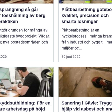
rängning så går
Plåtbearbetning götebo
 losshållning av berg
kvalitet, precision och
 praktiken
smarta lösningar
utgör grunden för många av
Plåtbearbetning är en
iktigaste byggprojekt. Vägar,
nyckelprocess i många brans
ar, nya bostadsområden och
från industri och bygg till m
miljöer oc...
 2026
30 juni 2026
kyddsutbildning: För en
Sanering i Gävle: Trygg
are arbetsdag på höjd
hjälp vid asbest och an