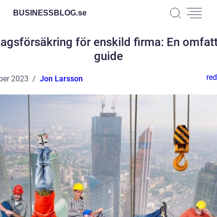
BUSINESSBLOG.
se
agsförsäkring för enskild firma: En omfa
guide
red
ber 2023
Jon Larsson