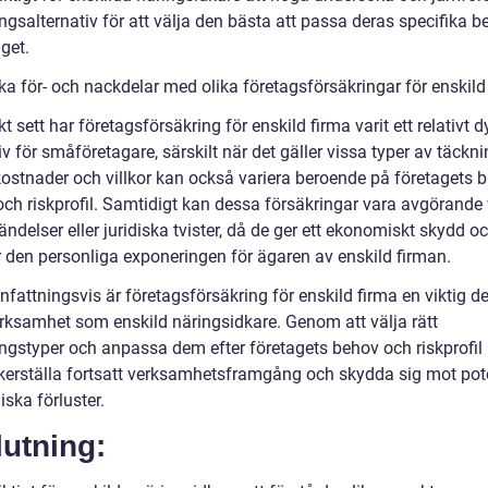
ngsalternativ för att välja den bästa att passa deras specifika 
get.
ka för- och nackdelar med olika företagsförsäkringar för enskild
kt sett har företagsförsäkring för enskild firma varit ett relativt d
iv för småföretagare, särskilt när det gäller vissa typer av täckni
ostnader och villkor kan också variera beroende på företagets b
och riskprofil. Samtidigt kan dessa försäkringar vara avgörande 
ndelser eller juridiska tvister, då de ger ett ekonomiskt skydd o
 den personliga exponeringen för ägaren av enskild firman.
ttningsvis är företagsförsäkring för enskild firma en viktig del
erksamhet som enskild näringsidkare. Genom att välja rätt
ingstyper och anpassa dem efter företagets behov och riskprofil
erställa fortsatt verksamhetsframgång och skydda sig mot pote
ska förluster.
utning: