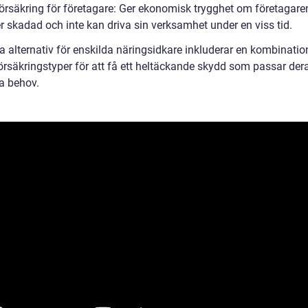
försäkring för företagare: Ger ekonomisk trygghet om företagaren
er skadad och inte kan driva sin verksamhet under en viss tid.
a alternativ för enskilda näringsidkare inkluderar en kombinatio
örsäkringstyper för att få ett heltäckande skydd som passar der
ka behov.