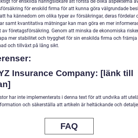
iktigt för enskilda näringsidkare att förstå de olika aspekterna a
försäkring för enskild firma för att kunna göra välgrundade besl
tt ha kännedom om olika typer av försäkringar, deras fördelar 
ar samt kvantitativa mätningar kan man göra en mer informera
et av företagsförsäkring. Genom att minska de ekonomiska riske
pa mer stabilitet och trygghet för sin enskilda firma och främja
ad och tillväxt på lång sikt.
erenser:
YZ Insurance Company: [länk till
an]
stor har inte implementerats i denna text för att undvika att ut
nformation och säkerställa att artikeln är heltäckande och detalje
FAQ