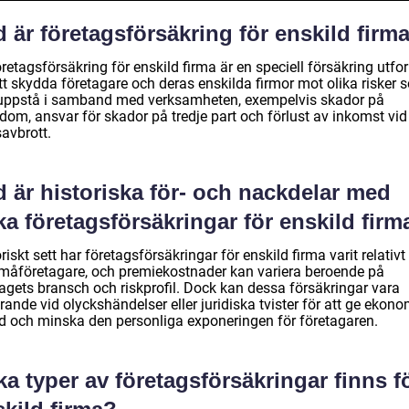
 är företagsförsäkring för enskild firm
retagsförsäkring för enskild firma är en speciell försäkring utf
tt skydda företagare och deras enskilda firmor mot olika risker 
uppstå i samband med verksamheten, exempelvis skador på
dom, ansvar för skador på tredje part och förlust av inkomst vid
savbrott.
 är historiska för- och nackdelar med
ka företagsförsäkringar för enskild firm
riskt sett har företagsförsäkringar för enskild firma varit relativt
småföretagare, och premiekostnader kan variera beroende på
tagets bransch och riskprofil. Dock kan dessa försäkringar vara
ande vid olyckshändelser eller juridiska tvister för att ge ekono
d och minska den personliga exponeringen för företagaren.
ka typer av företagsförsäkringar finns f