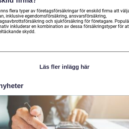
kild firma?
inns flera typer av företagsförsäkringar för enskild firma att välj
an, inklusive egendomsförsäkring, ansvarsförsäkring,
tagsavbrottsförsäkring och sjukförsäkring för företagare. Populä
nativ inkluderar en kombination av dessa försäkringstyper för at
heltäckande skydd.
Läs fler inlägg här
 nyheter