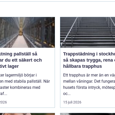
tning pallställ så
Trappstädning i stockh
r du ett säkert och
så skapas trygga, rena
tivt lager
hållbara trapphus
er lagermiljö börjar i
Ett trapphus är mer än en vä
n med stabila pallställ. När
mellan våningar. Det funger
laster kombineras med
husets första intryck, mötes
af...
oc...
 2026
15 juli 2026