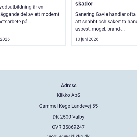
skador
yddsutbildning är en
läggande del av ett modernt
Sanering Gävle handlar oft
etsarbete på ...
att snabbt och säkert ta ha
asbest, mögel, brand-...
i 2026
10 juni 2026
Adress
web:
www.klikko.dk