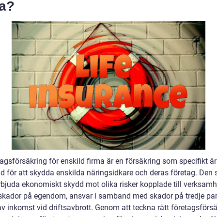
ma?
agsförsäkring för enskild firma är en försäkring som specifikt är
d för att skydda enskilda näringsidkare och deras företag. Den 
 erbjuda ekonomiskt skydd mot olika risker kopplade till verksamh
kador på egendom, ansvar i samband med skador på tredje par
av inkomst vid driftsavbrott. Genom att teckna rätt företagsförs