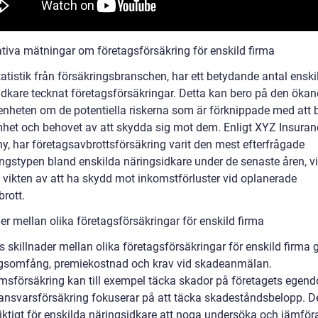
ativa mätningar om företagsförsäkring för enskild firma
tatistik från försäkringsbranschen, har ett betydande antal enski
idkare tecknat företagsförsäkringar. Detta kan bero på den öka
nheten om de potentiella riskerna som är förknippade med att 
het och behovet av att skydda sig mot dem. Enligt XYZ Insuran
, har företagsavbrottsförsäkring varit den mest efterfrågade
ingstypen bland enskilda näringsidkare under de senaste åren, vi
å vikten av att ha skydd mot inkomstförluster vid oplanerade
brott.
er mellan olika företagsförsäkringar för enskild firma
s skillnader mellan olika företagsförsäkringar för enskild firma 
gsomfång, premiekostnad och krav vid skadeanmälan.
sförsäkring kan till exempel täcka skador på företagets egen
nsvarsförsäkring fokuserar på att täcka skadeståndsbelopp. De
iktigt för enskilda näringsidkare att noga undersöka och jämföra