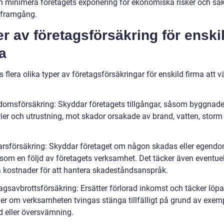
 minimera företagets exponering för ekonomiska risker och säk
t framgång.
r av företagsförsäkring för enski
a
s flera olika typer av företagsförsäkringar för enskild firma att v
domsförsäkring: Skyddar företagets tillgångar, såsom byggnade
ier och utrustning, mot skador orsakade av brand, vatten, storm 
arsförsäkring: Skyddar företaget om någon skadas eller egend
som en följd av företagets verksamhet. Det täcker även eventue
ga kostnader för att hantera skadeståndsanspråk.
tagsavbrottsförsäkring: Ersätter förlorad inkomst och täcker löp
er om verksamheten tvingas stänga tillfälligt på grund av exem
d eller översvämning.