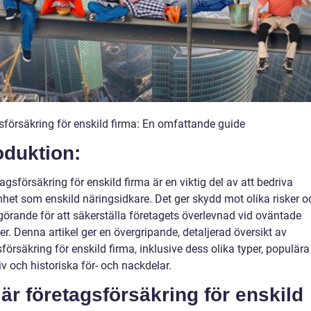
sförsäkring för enskild firma: En omfattande guide
oduktion:
agsförsäkring för enskild firma är en viktig del av att bedriva
het som enskild näringsidkare. Det ger skydd mot olika risker o
görande för att säkerställa företagets överlevnad vid oväntade
r. Denna artikel ger en övergripande, detaljerad översikt av
försäkring för enskild firma, inklusive dess olika typer, populära
iv och historiska för- och nackdelar.
är företagsförsäkring för enskild