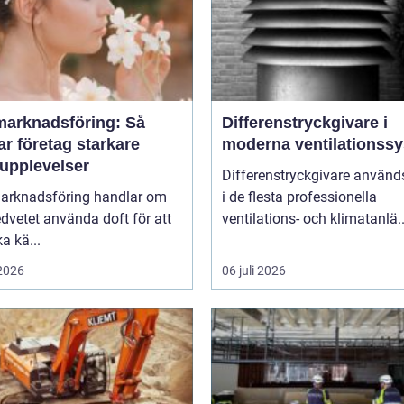
marknadsföring: Så
Differenstryckgivare i
r företag starkare
moderna ventilationss
upplevelser
Differenstryckgivare använd
arknadsföring handlar om
i de flesta professionella
dvetet använda doft för att
ventilations- och klimatanlä..
a kä...
 2026
06 juli 2026