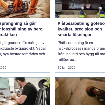
rängning så går
Plåtbearbetning götebo
 losshållning av berg
kvalitet, precision och
 praktiken
smarta lösningar
utgör grunden för många av
Plåtbearbetning är en
iktigaste byggprojekt. Vägar,
nyckelprocess i många brans
ar, nya bostadsområden och
från industri och bygg till m
miljöer oc...
 2026
30 juni 2026