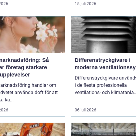
 2026
15 juli 2026
marknadsföring: Så
Differenstryckgivare i
r företag starkare
moderna ventilationss
upplevelser
Differenstryckgivare använd
arknadsföring handlar om
i de flesta professionella
dvetet använda doft för att
ventilations- och klimatanlä..
a kä...
 2026
06 juli 2026