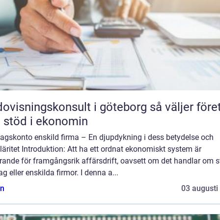
isningskonsult i göteborg så väljer företag
t stöd i ekonomin
tagskonto enskild firma – En djupdykning i dess betydelse och
äritet Introduktion: Att ha ett ordnat ekonomiskt system är
ande för framgångsrik affärsdrift, oavsett om det handlar om s
ag eller enskilda firmor. I denna a...
n
03 augusti