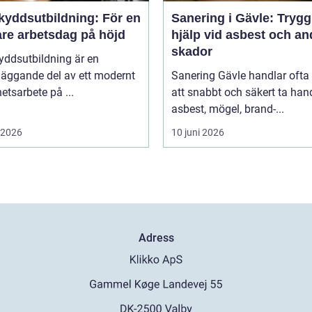
kyddsutbildning: För en
Sanering i Gävle: Trygg
are arbetsdag på höjd
hjälp vid asbest och an
skador
yddsutbildning är en
läggande del av ett modernt
Sanering Gävle handlar oft
etsarbete på ...
att snabbt och säkert ta ha
asbest, mögel, brand-...
i 2026
10 juni 2026
Adress