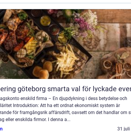
Catering göteborg smarta val för lyckade ev
tagskonto enskild firma – En djupdykning i dess betydelse och
äritet Introduktion: Att ha ett ordnat ekonomiskt system är
ande för framgångsrik affärsdrift, oavsett om det handlar om s
ag eller enskilda firmor. I denna a...
n
31 jul