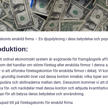
skonto enskild firma – En djupdykning i dess betydelse och popu
oduktion:
ett ordnat ekonomiskt system är avgörande för framgångsrik affä
om det handlar om större företag eller enskilda firmor. I denna ar
vi att utforska företagskonton för enskilda firmor i detalj. Vi 
n grundlig översikt över vad dessa konton innebär, vilka typer so
pulära och skillnaderna mellan dem. Dessutom kommer vi att d
ska för- och nackdelar med dessa konton och erbjuda kvantitativ
ar för att belysa deras betydelse och användning.
upad titt på företagskonto för enskild firma