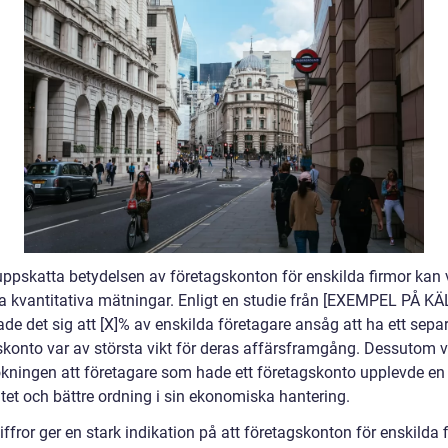
uppskatta betydelsen av företagskonton för enskilda firmor kan vi
a kvantitativa mätningar. Enligt en studie från [EXEMPEL PÅ KÄL
ade det sig att [X]% av enskilda företagare ansåg att ha ett sepa
skonto var av största vikt för deras affärsframgång. Dessutom 
kningen att företagare som hade ett företagskonto upplevde en
itet och bättre ordning i sin ekonomiska hantering.
ffror ger en stark indikation på att företagskonton för enskilda 