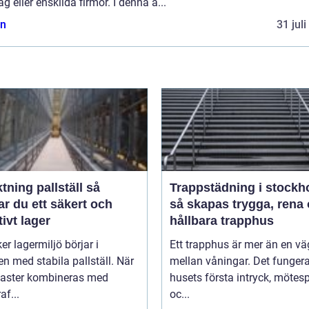
ag eller enskilda firmor. I denna a...
n
31 jul
tning pallställ så
Trappstädning i stockh
r du ett säkert och
så skapas trygga, rena
tivt lager
hållbara trapphus
er lagermiljö börjar i
Ett trapphus är mer än en vä
n med stabila pallställ. När
mellan våningar. Det funger
laster kombineras med
husets första intryck, mötes
af...
oc...