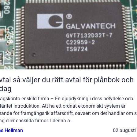
rätt avtal för plånbok och
rdag
tagskonto enskild firma – En djupdykning i dess betydelse och
äritet Introduktion: Att ha ett ordnat ekonomiskt system är
ande för framgångsrik affärsdrift, oavsett om det handlar om s
ag eller enskilda firmor. I denna a...
as Hellman
02 augusti