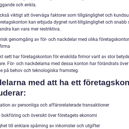
ggande och enkla.
ckså viktigt att överväga faktorer som tillgänglighet och kundsu
öretagskonton kan erbjuda dygnet runt-tillgänglighet och snabb 
ndra kan vara mer restriktiva.
orisk genomgång av för- och nackdelar med olika företagskonton
firma
kt sett har företagskonton för enskilda firmor varit av stor betyde
are. För- och nackdelarna med dessa konton har förändrats över 
e på behov och teknologiska framsteg.
elarna med att ha ett företagsko
uderar:
ation av personliga och affärsrelaterade transaktioner
e bokföring och översikt över företagets ekonomi
het till enklare spårning av inkomster och utgifter