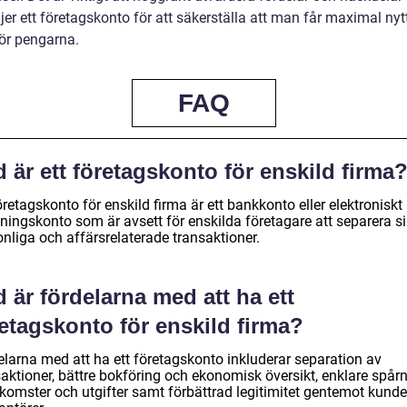
er ett företagskonto för att säkerställa att man får maximal nyt
för pengarna.
FAQ
 är ett företagskonto för enskild firma
öretagskonto för enskild firma är ett bankkonto eller elektroniskt
lningskonto som är avsett för enskilda företagare att separera s
nliga och affärsrelaterade transaktioner.
 är fördelarna med att ha ett
etagskonto för enskild firma?
elarna med att ha ett företagskonto inkluderar separation av
saktioner, bättre bokföring och ekonomisk översikt, enklare spår
nkomster och utgifter samt förbättrad legitimitet gentemot kunde