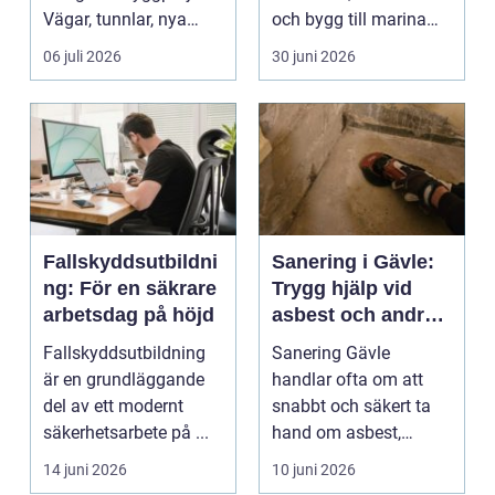
Vägar, tunnlar, nya
och bygg till marina
bostadsområden och
miljöer oc...
06 juli 2026
30 juni 2026
...
Fallskyddsutbildni
Sanering i Gävle:
ng: För en säkrare
Trygg hjälp vid
arbetsdag på höjd
asbest och andra
skador
Fallskyddsutbildning
Sanering Gävle
är en grundläggande
handlar ofta om att
del av ett modernt
snabbt och säkert ta
säkerhetsarbete på ...
hand om asbest,
mögel, brand-...
14 juni 2026
10 juni 2026