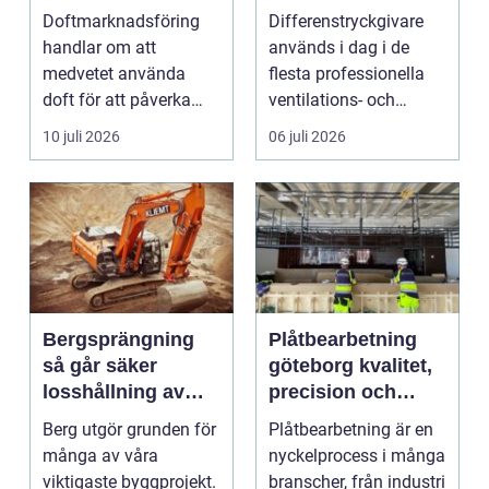
kundupplevelser
Doftmarknadsföring
Differenstryckgivare
handlar om att
används i dag i de
medvetet använda
flesta professionella
doft för att påverka
ventilations- och
kä...
klimatanlä...
10 juli 2026
06 juli 2026
Bergsprängning
Plåtbearbetning
så går säker
göteborg kvalitet,
losshållning av
precision och
berg till i praktiken
smarta lösningar
Berg utgör grunden för
Plåtbearbetning är en
många av våra
nyckelprocess i många
viktigaste byggprojekt.
branscher, från industri