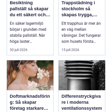
Besiktning
Trappstädning i
pallställ så skapar
stockholm så
du ett säkert och
skapas trygga,
effektivt lager
rena och hållbara
En säker lagermiljö
Ett trapphus är mer än
trapphus
börjar i grunden med
en väg mellan
stabila pallställ. När
våningar. Det fungerar
höga laster
som husets första
kombineras med
intryck, mötesplats
30 juli 2026
15 juli 2026
trucktraf...
oc...
Doftmarknadsförin
Differenstryckgiva
g: Så skapar
re i moderna
företag starkare
ventilationssystem