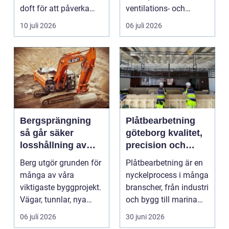
doft för att påverka
ventilations- och
kä...
klimatanlä...
10 juli 2026
06 juli 2026
Bergsprängning
Plåtbearbetning
så går säker
göteborg kvalitet,
losshållning av
precision och
berg till i praktiken
smarta lösningar
Berg utgör grunden för
Plåtbearbetning är en
många av våra
nyckelprocess i många
viktigaste byggprojekt.
branscher, från industri
Vägar, tunnlar, nya
och bygg till marina
bostadsområden och
miljöer oc...
06 juli 2026
30 juni 2026
...