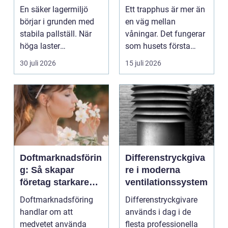
effektivt lager
rena och hållbara
En säker lagermiljö
Ett trapphus är mer än
trapphus
börjar i grunden med
en väg mellan
stabila pallställ. När
våningar. Det fungerar
höga laster
som husets första
kombineras med
intryck, mötesplats
30 juli 2026
15 juli 2026
trucktraf...
oc...
Doftmarknadsförin
Differenstryckgiva
g: Så skapar
re i moderna
företag starkare
ventilationssystem
kundupplevelser
Doftmarknadsföring
Differenstryckgivare
handlar om att
används i dag i de
medvetet använda
flesta professionella