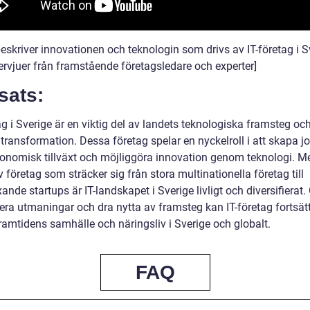
eskriver innovationen och teknologin som drivs av IT-företag i S
ervjuer från framstående företagsledare och experter]
sats:
ag i Sverige är en viktig del av landets teknologiska framsteg oc
 transformation. Dessa företag spelar en nyckelroll i att skapa j
konomisk tillväxt och möjliggöra innovation genom teknologi. M
 företag som sträcker sig från stora multinationella företag till
nde startups är IT-landskapet i Sverige livligt och diversifiera
era utmaningar och dra nytta av framsteg kan IT-företag fortsätt
ramtidens samhälle och näringsliv i Sverige och globalt.
FAQ