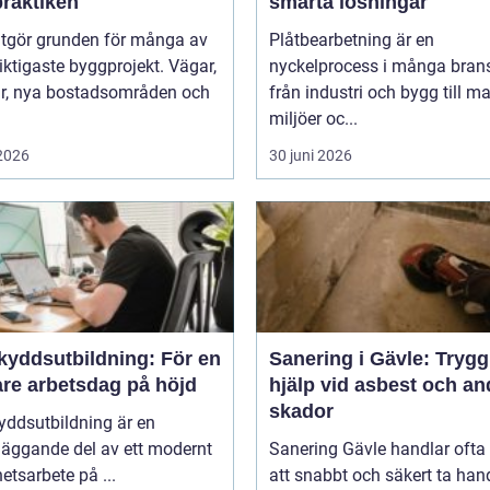
 praktiken
smarta lösningar
utgör grunden för många av
Plåtbearbetning är en
iktigaste byggprojekt. Vägar,
nyckelprocess i många brans
ar, nya bostadsområden och
från industri och bygg till m
miljöer oc...
 2026
30 juni 2026
kyddsutbildning: För en
Sanering i Gävle: Trygg
are arbetsdag på höjd
hjälp vid asbest och an
skador
yddsutbildning är en
läggande del av ett modernt
Sanering Gävle handlar oft
etsarbete på ...
att snabbt och säkert ta ha