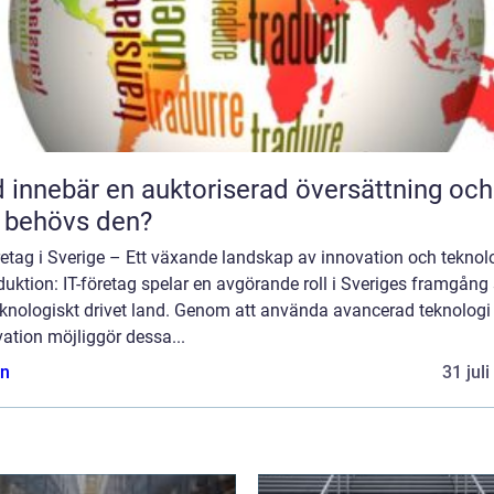
 innebär en auktoriserad översättning och
 behövs den?
retag i Sverige – Ett växande landskap av innovation och teknol
duktion: IT-företag spelar en avgörande roll i Sveriges framgån
eknologiskt drivet land. Genom att använda avancerad teknologi
ation möjliggör dessa...
n
31 jul