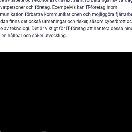
e av arbete och ekonomisk tillväxt samt förbättringar av varda
ivatpersoner och företag. Exempelvis kan IT-företag inom
munikation förbättra kommunikationen och möjliggöra fjärrarbe
idan finns det också utmaningar och risker, såsom cyberbrott o
 av teknologi. Det är viktigt för IT-företag att hantera dessa hi
ll en hållbar och säker utveckling.