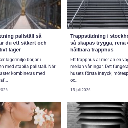
tning pallställ så
Trappstädning i stockh
r du ett säkert och
så skapas trygga, rena
tivt lager
hållbara trapphus
er lagermiljö börjar i
Ett trapphus är mer än en vä
n med stabila pallställ. När
mellan våningar. Det funger
laster kombineras med
husets första intryck, mötes
af...
oc...
 2026
15 juli 2026