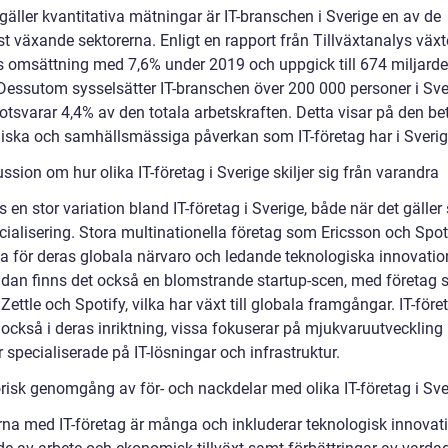
gäller kvantitativa mätningar är IT-branschen i Sverige en av de
 växande sektorerna. Enligt en rapport från Tillväxtanalys växte
s omsättning med 7,6% under 2019 och uppgick till 674 miljarde
 Dessutom sysselsätter IT-branschen över 200 000 personer i Sve
motsvarar 4,4% av den totala arbetskraften. Detta visar på den b
ska och samhällsmässiga påverkan som IT-företag har i Sverig
ssion om hur olika IT-företag i Sverige skiljer sig från varandra
s en stor variation bland IT-företag i Sverige, både när det gäller 
cialisering. Stora multinationella företag som Ericsson och Spot
a för deras globala närvaro och ledande teknologiska innovation
idan finns det också en blomstrande startup-scen, med företag
iZettle och Spotify, vilka har växt till globala framgångar. IT-före
r också i deras inriktning, vissa fokuserar på mjukvaruutvecklin
 specialiserade på IT-lösningar och infrastruktur.
orisk genomgång av för- och nackdelar med olika IT-företag i Sve
rna med IT-företag är många och inkluderar teknologisk innovati