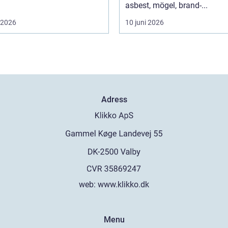
asbest, mögel, brand-...
i 2026
10 juni 2026
Adress
web:
www.klikko.dk
Menu