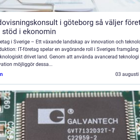
isningskonsult i göteborg så väljer företag
t stöd i ekonomin
retag i Sverige – Ett växande landskap av innovation och teknol
duktion: IT-företag spelar en avgörande roll i Sveriges framgån
eknologiskt drivet land. Genom att använda avancerad teknologi
ation möjliggör dessa...
n
03 augusti