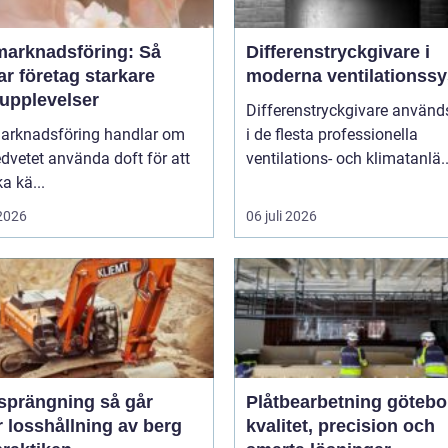
marknadsföring: Så
Differenstryckgivare i
r företag starkare
moderna ventilationss
upplevelser
Differenstryckgivare använd
arknadsföring handlar om
i de flesta professionella
dvetet använda doft för att
ventilations- och klimatanlä..
a kä...
 2026
06 juli 2026
rängning så går
Plåtbearbetning götebo
 losshållning av berg
kvalitet, precision och