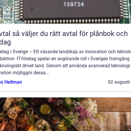
rätt avtal för plånbok och
rdag
retag i Sverige – Ett växande landskap av innovation och teknol
duktion: IT-företag spelar en avgörande roll i Sveriges framgån
eknologiskt drivet land. Genom att använda avancerad teknologi
ation möjliggör dessa...
as Hellman
02 augusti