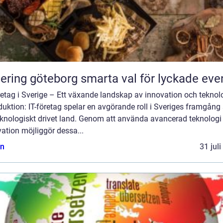
Catering göteborg smarta val för lyckade ev
retag i Sverige – Ett växande landskap av innovation och teknol
duktion: IT-företag spelar en avgörande roll i Sveriges framgån
eknologiskt drivet land. Genom att använda avancerad teknologi
ation möjliggör dessa...
n
31 jul