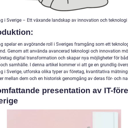
tag i Sverige – Ett växande landskap av innovation och teknologi
oduktion:
tag spelar en avgörande roll i Sveriges framgång som ett teknolo
land. Genom att använda avancerad teknologi och innovation mö
öretag digital transformation och skapar nya möjligheter för bå
 och samhälle. I denna artikel kommer vi att ge en grundlig övers
ag i Sverige, utforska olika typer av företag, kvantitativa mätning
der mellan dem och en historisk genomgång av deras för- och na
mfattande presentation av IT-för
erige