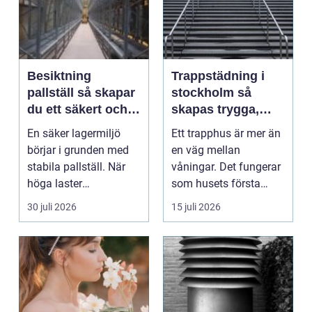
Besiktning
Trappstädning i
pallställ så skapar
stockholm så
du ett säkert och
skapas trygga,
effektivt lager
rena och hållbara
En säker lagermiljö
Ett trapphus är mer än
trapphus
börjar i grunden med
en väg mellan
stabila pallställ. När
våningar. Det fungerar
höga laster
som husets första
kombineras med
intryck, mötesplats
30 juli 2026
15 juli 2026
trucktraf...
oc...