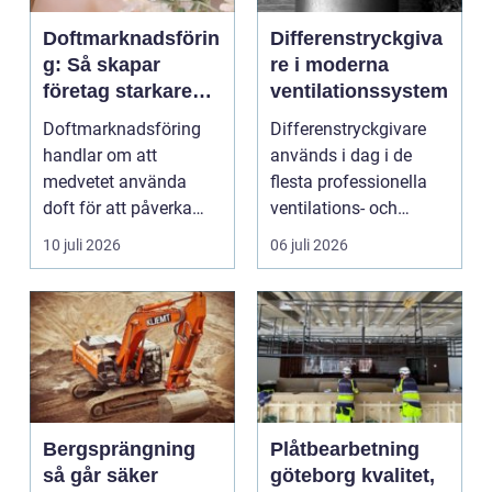
Doftmarknadsförin
Differenstryckgiva
g: Så skapar
re i moderna
företag starkare
ventilationssystem
kundupplevelser
Doftmarknadsföring
Differenstryckgivare
handlar om att
används i dag i de
medvetet använda
flesta professionella
doft för att påverka
ventilations- och
kä...
klimatanlä...
10 juli 2026
06 juli 2026
Bergsprängning
Plåtbearbetning
så går säker
göteborg kvalitet,