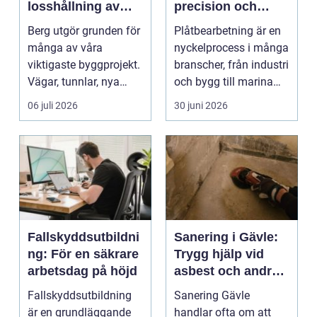
losshållning av
precision och
berg till i praktiken
smarta lösningar
Berg utgör grunden för
Plåtbearbetning är en
många av våra
nyckelprocess i många
viktigaste byggprojekt.
branscher, från industri
Vägar, tunnlar, nya
och bygg till marina
bostadsområden och
miljöer oc...
06 juli 2026
30 juni 2026
...
Fallskyddsutbildni
Sanering i Gävle:
ng: För en säkrare
Trygg hjälp vid
arbetsdag på höjd
asbest och andra
skador
Fallskyddsutbildning
Sanering Gävle
är en grundläggande
handlar ofta om att