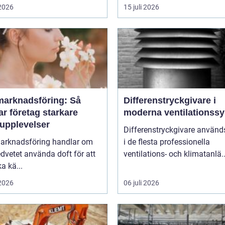
 2026
15 juli 2026
marknadsföring: Så
Differenstryckgivare i
r företag starkare
moderna ventilationss
upplevelser
Differenstryckgivare använd
arknadsföring handlar om
i de flesta professionella
dvetet använda doft för att
ventilations- och klimatanlä..
a kä...
 2026
06 juli 2026