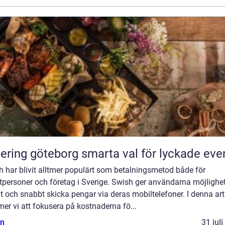
Catering göteborg smarta val för lyckade ev
 har blivit alltmer populärt som betalningsmetod både för
tpersoner och företag i Sverige. Swish ger användarna möjlighet
t och snabbt skicka pengar via deras mobiltelefoner. I denna art
r vi att fokusera på kostnaderna fö...
n
31 jul