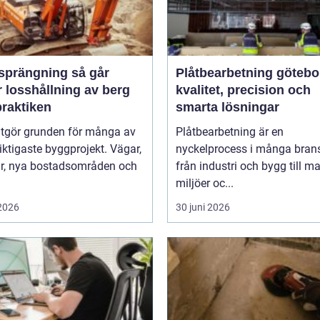
rängning så går
Plåtbearbetning götebo
 losshållning av berg
kvalitet, precision och
 praktiken
smarta lösningar
utgör grunden för många av
Plåtbearbetning är en
iktigaste byggprojekt. Vägar,
nyckelprocess i många brans
ar, nya bostadsområden och
från industri och bygg till m
miljöer oc...
 2026
30 juni 2026