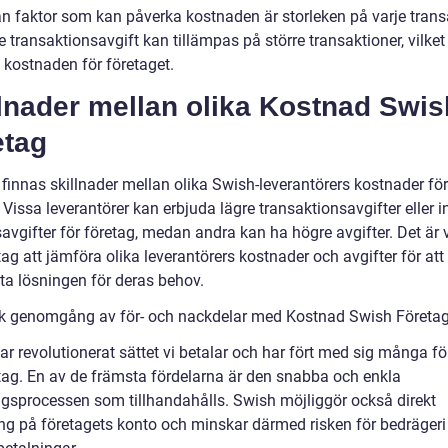
n faktor som kan påverka kostnaden är storleken på varje trans
 transaktionsavgift kan tillämpas på större transaktioner, vilket
 kostnaden för företaget.
lnader mellan olika Kostnad Swis
etag
finnas skillnader mellan olika Swish-leverantörers kostnader för
 Vissa leverantörer kan erbjuda lägre transaktionsavgifter eller 
vgifter för företag, medan andra kan ha högre avgifter. Det är v
tag att jämföra olika leverantörers kostnader och avgifter för att 
ta lösningen för deras behov.
sk genomgång av för- och nackdelar med Kostnad Swish Företa
r revolutionerat sättet vi betalar och har fört med sig många fö
etag. En av de främsta fördelarna är den snabba och enkla
ngsprocessen som tillhandahålls. Swish möjliggör också direkt
ing på företagets konto och minskar därmed risken för bedrägeri