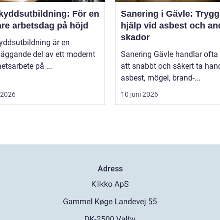
kyddsutbildning: För en
Sanering i Gävle: Trygg
are arbetsdag på höjd
hjälp vid asbest och an
skador
yddsutbildning är en
läggande del av ett modernt
Sanering Gävle handlar oft
etsarbete på ...
att snabbt och säkert ta ha
asbest, mögel, brand-...
i 2026
10 juni 2026
Adress