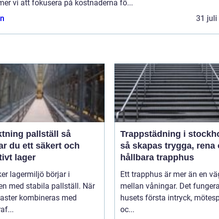
r vi att fokusera på kostnaderna fö...
n
31 jul
tning pallställ så
Trappstädning i stockh
r du ett säkert och
så skapas trygga, rena
tivt lager
hållbara trapphus
er lagermiljö börjar i
Ett trapphus är mer än en vä
n med stabila pallställ. När
mellan våningar. Det funger
laster kombineras med
husets första intryck, mötes
af...
oc...