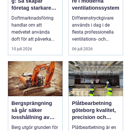
g: Så skapar
re i moderna
företag starkare
ventilationssystem
kundupplevelser
Doftmarknadsföring
Differenstryckgivare
handlar om att
används i dag i de
medvetet använda
flesta professionella
doft för att påverka
ventilations- och
kä...
klimatanlä...
10 juli 2026
06 juli 2026
Bergsprängning
Plåtbearbetning
så går säker
göteborg kvalitet,
losshållning av
precision och
berg till i praktiken
smarta lösningar
Berg utgör grunden för
Plåtbearbetning är en