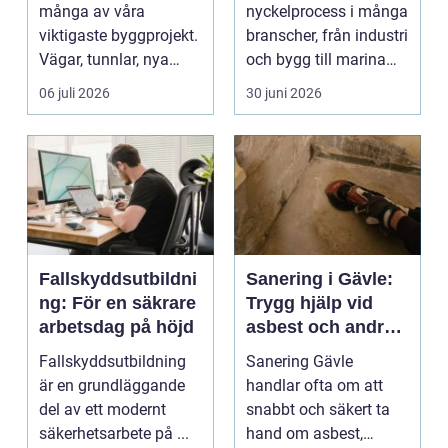
många av våra
nyckelprocess i många
viktigaste byggprojekt.
branscher, från industri
Vägar, tunnlar, nya
och bygg till marina
bostadsområden och
miljöer oc...
06 juli 2026
30 juni 2026
...
Fallskyddsutbildni
Sanering i Gävle:
ng: För en säkrare
Trygg hjälp vid
arbetsdag på höjd
asbest och andra
skador
Fallskyddsutbildning
Sanering Gävle
är en grundläggande
handlar ofta om att
del av ett modernt
snabbt och säkert ta
säkerhetsarbete på ...
hand om asbest,