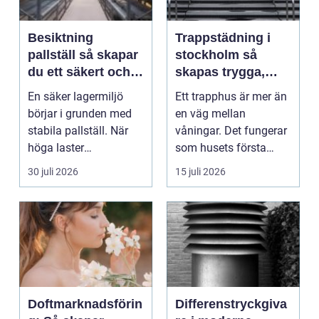
Besiktning
Trappstädning i
pallställ så skapar
stockholm så
du ett säkert och
skapas trygga,
effektivt lager
rena och hållbara
En säker lagermiljö
Ett trapphus är mer än
trapphus
börjar i grunden med
en väg mellan
stabila pallställ. När
våningar. Det fungerar
höga laster
som husets första
kombineras med
intryck, mötesplats
30 juli 2026
15 juli 2026
trucktraf...
oc...
Doftmarknadsförin
Differenstryckgiva