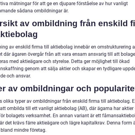
tiva mätningar för att ge en djupare förståelse av hur vanligt
mande sådana ombildningar är.
sikt av ombildning från enskild f
 aktiebolag
ing av enskild firma till aktiebolag innebär en omstrukturering 
t där ägaren övergår från att vara ensam ansvarig till att bolage
ras med aktieägare och styrelse. Detta ger möjlighet till ökad
anskaffning genom att sälja aktier och skapar en tydligare uppd
de och ansvar.
r av ombildningar och popularite
s olika typer av ombildningar från enskild firma till aktiebolag. 
att ombilda till ett vanligt aktiebolag (AB), där ägarna har aktier
för bolagets verksamhet. En annan variant är ett fåmansaktiebo
är det krävs färre aktieägare och lägre kapitalkrav. Denna form ä
 bland mindre företag.