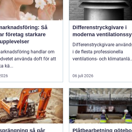
marknadsföring: Så
Differenstryckgivare i
r företag starkare
moderna ventilationss
upplevelser
Differenstryckgivare använd
arknadsföring handlar om
i de flesta professionella
dvetet använda doft för att
ventilations- och klimatanlä..
a kä...
 2026
06 juli 2026
rängning så går
Plåtbearbetning götebo