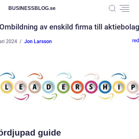
BUSINESSBLOG.
se
Ombildning av enskild firma till aktiebola
red
ari 2024
Jon Larsson
fördjupad guide