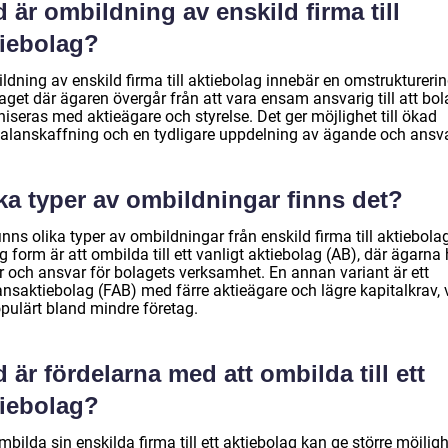
 är ombildning av enskild firma till
tiebolag?
ldning av enskild firma till aktiebolag innebär en omstruktureri
aget där ägaren övergår från att vara ensam ansvarig till att bol
iseras med aktieägare och styrelse. Det ger möjlighet till ökad
talanskaffning och en tydligare uppdelning av ägande och ansva
ka typer av ombildningar finns det?
inns olika typer av ombildningar från enskild firma till aktiebola
g form är att ombilda till ett vanligt aktiebolag (AB), där ägarna 
er och ansvar för bolagets verksamhet. En annan variant är ett
nsaktiebolag (FAB) med färre aktieägare och lägre kapitalkrav, v
opulärt bland mindre företag.
 är fördelarna med att ombilda till ett
tiebolag?
mbilda sin enskilda firma till ett aktiebolag kan ge större möjlig