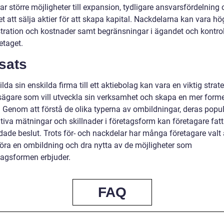
ar större möjligheter till expansion, tydligare ansvarsfördelning
t att sälja aktier för att skapa kapital. Nackdelarna kan vara hö
tration och kostnader samt begränsningar i ägandet och kontro
etaget.
sats
lda sin enskilda firma till ett aktiebolag kan vara en viktig strate
sägare som vill utveckla sin verksamhet och skapa en mer forme
. Genom att förstå de olika typerna av ombildningar, deras popula
ativa mätningar och skillnader i företagsform kan företagare fat
dade beslut. Trots för- och nackdelar har många företagare valt 
ra en ombildning och dra nytta av de möjligheter som
lagsformen erbjuder.
FAQ