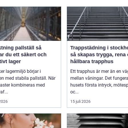
tning pallställ så
Trappstädning i stockh
r du ett säkert och
så skapas trygga, rena
tivt lager
hållbara trapphus
er lagermiljö börjar i
Ett trapphus är mer än en vä
n med stabila pallställ. När
mellan våningar. Det funger
laster kombineras med
husets första intryck, mötes
af...
oc...
 2026
15 juli 2026