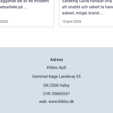
läggande del av ett modernt
Sanering Gävle handlar oft
etsarbete på ...
att snabbt och säkert ta ha
asbest, mögel, brand-...
i 2026
10 juni 2026
Adress
web:
www.klikko.dk