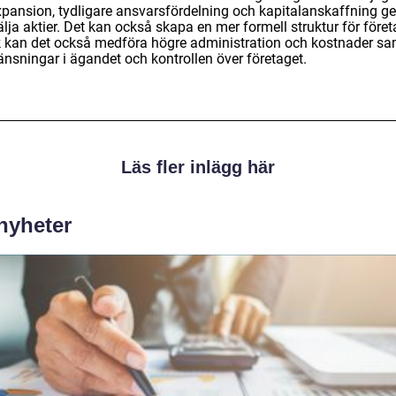
 expansion, tydligare ansvarsfördelning och kapitalanskaffning 
älja aktier. Det kan också skapa en mer formell struktur för föret
 kan det också medföra högre administration och kostnader sa
änsningar i ägandet och kontrollen över företaget.
Läs fler inlägg här
 nyheter