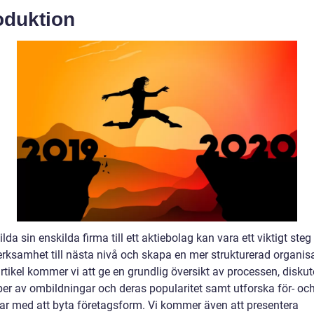
oduktion
lda sin enskilda firma till ett aktiebolag kan vara ett viktigt steg 
erksamhet till nästa nivå och skapa en mer strukturerad organisa
tikel kommer vi att ge en grundlig översikt av processen, diskut
yper av ombildningar och deras popularitet samt utforska för- oc
ar med att byta företagsform. Vi kommer även att presentera