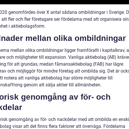
020 genomfördes över X antal sådana ombildningar i Sverige. D
 att fler och fler företagare ser fördelarna med att organisera sin
het i aktiebolagsform.
lnader mellan olika ombildningar
erna mellan olika ombildningar ligger framförallt i kapitalkrav, a
re och möjligheter till expansion. Vanliga aktiebolag (AB) kräve
ring för att grundas, medan fåmansaktiebolag (FAB) har lägre
rav och möjliggör för mindre företag att ombilda sig. Det är ock
att notera att vanliga aktiebolag har större möjligheter till
nskaffning genom att sälja aktier till allmänheten.
torisk genomgång av för- och
kdelar
orisk genomgång av för- och nackdelar med att ombilda en enski
iebolag visar att det finns flera faktorer att överväga. Fördelarna