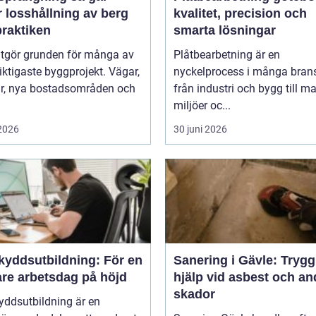
 losshållning av berg
kvalitet, precision och
 praktiken
smarta lösningar
utgör grunden för många av
Plåtbearbetning är en
iktigaste byggprojekt. Vägar,
nyckelprocess i många brans
ar, nya bostadsområden och
från industri och bygg till m
miljöer oc...
 2026
30 juni 2026
kyddsutbildning: För en
Sanering i Gävle: Trygg
are arbetsdag på höjd
hjälp vid asbest och an
skador
yddsutbildning är en