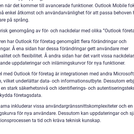
en när det kommer till avancerade funktioner. Outlook Mobile fo
på enkel åtkomst och användarvänlighet för att passa behoven 
re på språng.
orisk genomgång av för- och nackdelar med olika ”Outlook föret
ren har Outlook för företag genomgått flera förändringar och
ringar. Å ena sidan har dessa förändringar gett användare mer
alitet och flexibilitet. Å andra sidan har det varit vissa nackdela
vande uppdateringar och inlärningskurvor för nya funktioner.
el med Outlook för företag är integrationen med andra Microsoft 
, vilket underlättar data- och informationsutbyte. Dessutom erb
en stark säkerhetsnivå och identifierings- och autentiseringstek
 skydda företagsdata.
arna inkluderar vissa användargränssnittskomplexiteter och en
ngskurva för nya användare. Dessutom kan uppdateringar och sj
ationsprocessen ta tid och kräva teknisk kunskap.