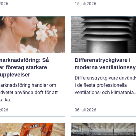
 2026
15 juli 2026
marknadsföring: Så
Differenstryckgivare i
r företag starkare
moderna ventilationss
upplevelser
Differenstryckgivare använd
arknadsföring handlar om
i de flesta professionella
dvetet använda doft för att
ventilations- och klimatanlä..
a kä...
 2026
06 juli 2026