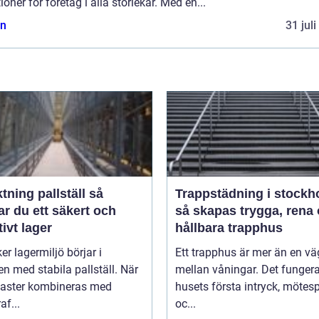
ioner för företag i alla storlekar. Med en...
n
31 jul
tning pallställ så
Trappstädning i stockh
r du ett säkert och
så skapas trygga, rena
tivt lager
hållbara trapphus
er lagermiljö börjar i
Ett trapphus är mer än en vä
n med stabila pallställ. När
mellan våningar. Det funger
laster kombineras med
husets första intryck, mötes
af...
oc...