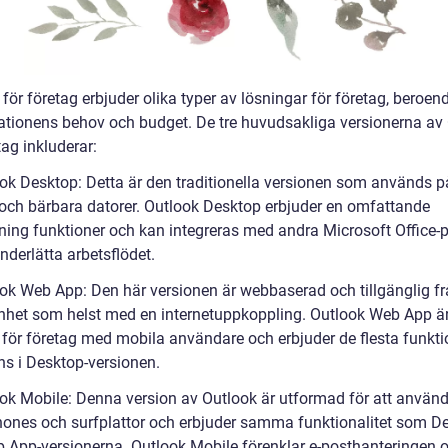
för företag erbjuder olika typer av lösningar för företag, beroen
ationens behov och budget. De tre huvudsakliga versionerna av
tag inkluderar:
ook Desktop: Detta är den traditionella versionen som används p
 och bärbara datorer. Outlook Desktop erbjuder en omfattande
ning funktioner och kan integreras med andra Microsoft Office
underlätta arbetsflödet.
ook Web App: Den här versionen är webbaserad och tillgänglig f
enhet som helst med en internetuppkoppling. Outlook Web App ä
k för företag med mobila användare och erbjuder de flesta funkti
ns i Desktop-versionen.
ook Mobile: Denna version av Outlook är utformad för att använ
ones och surfplattor och erbjuder samma funktionalitet som D
 App-versionerna. Outlook Mobile förenklar e-posthanteringen 