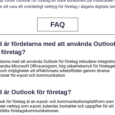
ar förblir Outlook för företag en stark konkurrent på marknaden
er att vara ett ovärderligt verktyg för företag i dagens digitala l
FAQ
d är fördelarna med att använda Outloo
 företag?
elarna med att använda Outlook för företag inkluderar integrati
andra Microsoft Office-program, hög säkerhetsnivå för företage
 och möjligheten att effektivisera arbetsflöden genom diverse
tioner för e-post och kommunikation.
 är Outlook för företag?
ook för företag är en e-post- och kommunikationsplattform som
der verktyg som e-post, kalender, kontakter och uppgifter för att
rlätta företagskommunikationen.