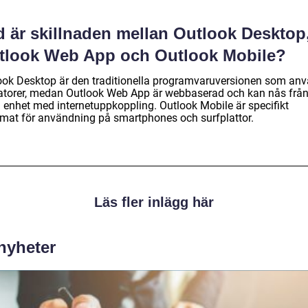
d är skillnaden mellan Outlook Desktop
tlook Web App och Outlook Mobile?
ook Desktop är den traditionella programvaruversionen som an
atorer, medan Outlook Web App är webbaserad och kan nås frå
i enhet med internetuppkoppling. Outlook Mobile är specifikt
rmat för användning på smartphones och surfplattor.
Läs fler inlägg här
 nyheter