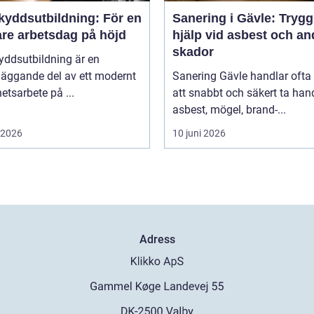
kyddsutbildning: För en
Sanering i Gävle: Trygg
are arbetsdag på höjd
hjälp vid asbest och an
skador
yddsutbildning är en
läggande del av ett modernt
Sanering Gävle handlar oft
etsarbete på ...
att snabbt och säkert ta ha
asbest, mögel, brand-...
i 2026
10 juni 2026
Adress