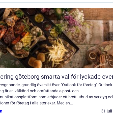
Catering göteborg smarta val för lyckade ev
ergripande, grundlig översikt över ”Outlook för företag” Outlook
tag är en välkänd och omfattande e-post- och
unikationsplattform som erbjuder ett brett utbud av verktyg oc
ioner för företag i alla storlekar. Med en...
n
31 jul