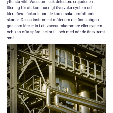
yttersta vikt. Vaccuum leak detectors erbjuder en
lösning för att kontinuerligt övervaka system och
identifiera läckor innan de kan orsaka omfattande
skador. Dessa instrument mäter om det finns någon
gas som läcker in i ett vaccuumkammare eller system
och kan ofta spåra läckor till och med när de är extremt
små.