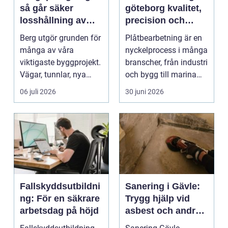
så går säker
göteborg kvalitet,
losshållning av
precision och
berg till i praktiken
smarta lösningar
Berg utgör grunden för
Plåtbearbetning är en
många av våra
nyckelprocess i många
viktigaste byggprojekt.
branscher, från industri
Vägar, tunnlar, nya
och bygg till marina
bostadsområden och
miljöer oc...
06 juli 2026
30 juni 2026
...
Fallskyddsutbildni
Sanering i Gävle:
ng: För en säkrare
Trygg hjälp vid
arbetsdag på höjd
asbest och andra
skador