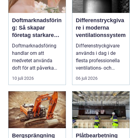
Doftmarknadsförin
Differenstryckgiva
g: Så skapar
re i moderna
företag starkare
ventilationssystem
kundupplevelser
Doftmarknadsföring
Differenstryckgivare
handlar om att
används i dag i de
medvetet använda
flesta professionella
doft för att påverka
ventilations- och
kä...
klimatanlä...
10 juli 2026
06 juli 2026
Bergsprängning
Plåtbearbetning