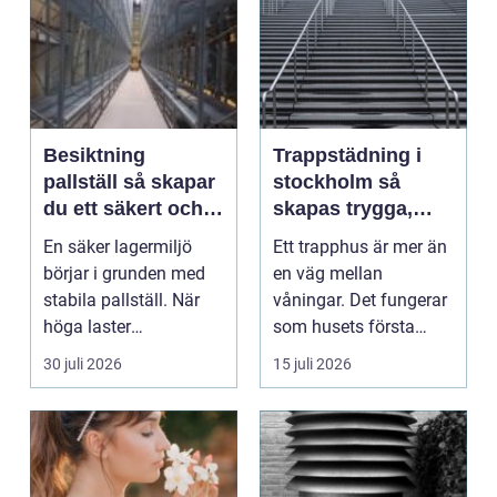
Besiktning
Trappstädning i
pallställ så skapar
stockholm så
du ett säkert och
skapas trygga,
effektivt lager
rena och hållbara
En säker lagermiljö
Ett trapphus är mer än
trapphus
börjar i grunden med
en väg mellan
stabila pallställ. När
våningar. Det fungerar
höga laster
som husets första
kombineras med
intryck, mötesplats
30 juli 2026
15 juli 2026
trucktraf...
oc...