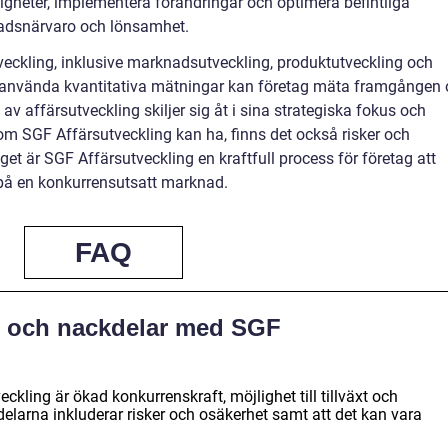
ligheter, implementera förändringar och optimera befintliga
nadsnärvaro och lönsamhet.
tveckling, inklusive marknadsutveckling, produktutveckling och
 använda kvantitativa mätningar kan företag mäta framgången 
av affärsutveckling skiljer sig åt i sina strategiska fokus och
som SGF Affärsutveckling kan ha, finns det också risker och
 är SGF Affärsutveckling en kraftfull process för företag att
 på en konkurrensutsatt marknad.
FAQ
ar och nackdelar med SGF
kling är ökad konkurrenskraft, möjlighet till tillväxt och
delarna inkluderar risker och osäkerhet samt att det kan vara