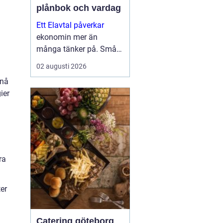
plånbok och vardag
Ett Elavtal påverkar
ekonomin mer än
många tänker på. Små
skillnader i pris,
02 augusti 2026
bindningstid och villkor
 nå
kan bli stora pengar över
ier
ett år. Samtidigt har
elmarknaden blivit mer
komplex, med timp...
ra
er
Catering göteborg