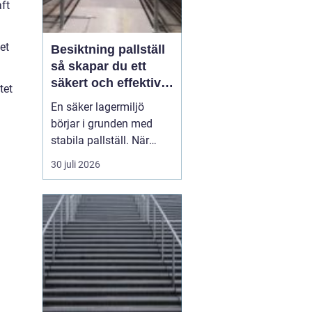
ft
et
Besiktning pallställ
så skapar du ett
säkert och effektivt
tet
lager
En säker lagermiljö
börjar i grunden med
stabila pallställ. När
höga laster kombineras
30 juli 2026
med trucktrafik,
tidspress och tät logistik
räcker det inte med en
bra konstruktion på
pappersnivå. Ställen
måste kontrolleras
regelbundet och skador
tas på allvar...