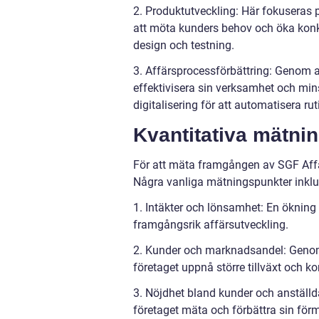
2. Produktutveckling: Här fokuseras p
att möta kunders behov och öka konku
design och testning.
3. Affärsprocessförbättring: Genom a
effektivisera sin verksamhet och min
digitalisering för att automatisera ru
Kvantitativa mätni
För att mäta framgången av SGF Affä
Några vanliga mätningspunkter inklu
1. Intäkter och lönsamhet: En ökning 
framgångsrik affärsutveckling.
2. Kunder och marknadsandel: Genom
företaget uppnå större tillväxt och k
3. Nöjdhet bland kunder och anställd
företaget mäta och förbättra sin förm