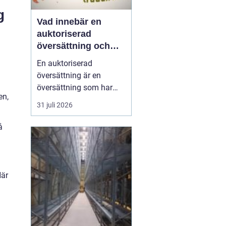
g
Vad innebär en
auktoriserad
översättning och
när behövs den?
En auktoriserad
översättning är en
översättning som har
en,
juridisk giltighet. Den
31 juli 2026
utförs av en
auktoriserad
översättare franska
...
å
Här