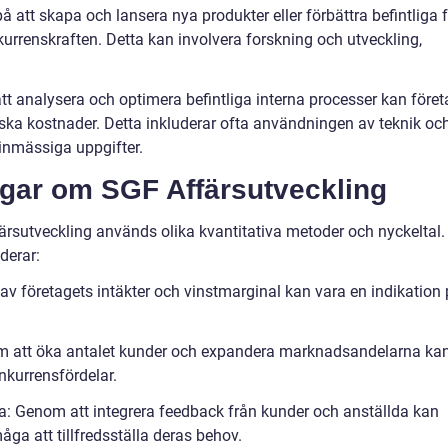
å att skapa och lansera nya produkter eller förbättra befintliga 
rrenskraften. Detta kan involvera forskning och utveckling,
tt analysera och optimera befintliga interna processer kan föret
ska kostnader. Detta inkluderar ofta användningen av teknik oc
tinmässiga uppgifter.
ngar om SGF Affärsutveckling
rsutveckling används olika kvantitativa metoder och nyckeltal.
derar:
av företagets intäkter och vinstmarginal kan vara en indikation
 att öka antalet kunder och expandera marknadsandelarna ka
onkurrensfördelar.
a: Genom att integrera feedback från kunder och anställda kan
åga att tillfredsställa deras behov.