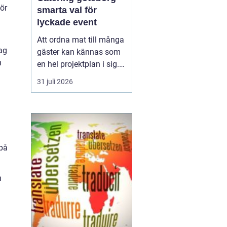
för
smarta val för
lyckade event
Att ordna mat till många
ag
gäster kan kännas som
h
en hel projektplan i sig.
Men med genomtänkt
31 juli 2026
catering slipper
arrangören både stress i
köket och sista minuten-
lösningar. För den som
söker
ca...
 på
n