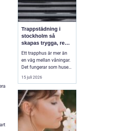
Trappstädning i
stockholm så
skapas trygga, rena
och hållbara
Ett trapphus är mer än
trapphus
en väg mellan våningar.
Det fungerar som husets
första intryck,
15 juli 2026
mötesplats och ibland
era
också trygghetszon. När
golv, räcken och entréer
är rena känner sig både
boende och besökare
mer välkomna och
fastigheten behåller sin
art
stand...