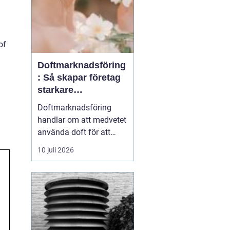
of
Doftmarknadsföring
: Så skapar företag
starkare
kundupplevelser
Doftmarknadsföring
handlar om att medvetet
använda doft för att
påverka känslor,
10 juli 2026
beteenden och
upplevelser i en fysisk
miljö. Företag inom
handel, hotell, kontor och
offentlig service
använder i dag doft som