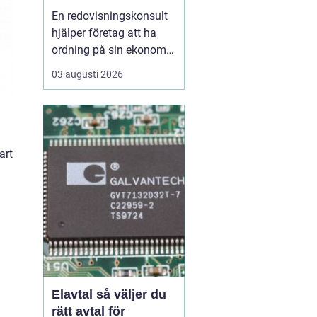
ekonomin
En redovisningskonsult
hjälper företag att ha
ordning på sin ekonomi,
följa lagar och ta klokare
03 augusti 2026
beslut med hjälp av
siffrorna. För många
ägarledda bolag i
Göteborg är en kunnig
partner på ekonomisidan
art
skillnaden mellan stress
och kontroll i vardagen...
Elavtal så väljer du
rätt avtal för