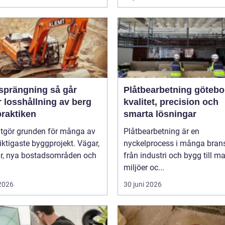
rängning så går
Plåtbearbetning götebo
 losshållning av berg
kvalitet, precision och
 praktiken
smarta lösningar
utgör grunden för många av
Plåtbearbetning är en
iktigaste byggprojekt. Vägar,
nyckelprocess i många brans
ar, nya bostadsområden och
från industri och bygg till m
miljöer oc...
 2026
30 juni 2026