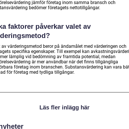
örelsevärdering jämför företag inom samma bransch och
tansvärdering bedömer företagets nettotillgångar.
ka faktorer påverkar valet av
rderingsmetod?
t av värderingsmetod beror på ändamålet med värderingen och
tagets specifika egenskaper. Till exempel kan avkastningsvärder
 mer lämplig vid bedömning av framtida potential, medan
örelsevärdering är mer användbar när det finns tillgängliga
örbara företag inom branschen. Substansvärdering kan vara bät
d för företag med tydliga tillgångar.
Läs fler inlägg här
 nyheter