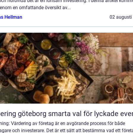
och huruvida det är en lönsam investering. I denna artikel komme
genom en omfattande översikt av...
as Hellman
02 augusti
Catering göteborg smarta val för lyckade ev
ning: Värdering av företag är en avgörande process för både
agare och investerare. Det är ett sätt att bestämma vad ett föret