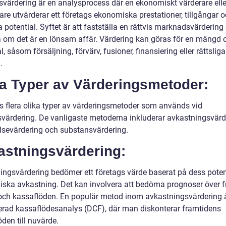
svärdering är en analysprocess där en ekonomiskt värderare elle
are utvärderar ett företags ekonomiska prestationer, tillgångar 
 potential. Syftet är att fastställa en rättvis marknadsvärdering
om det är en lönsam affär. Värdering kan göras för en mängd o
 såsom försäljning, förvärv, fusioner, finansiering eller rättsliga
.
ka Typer av Värderingsmetoder:
ns flera olika typer av värderingsmetoder som används vid
svärdering. De vanligaste metoderna inkluderar avkastningsvärd
lsevärdering och substansvärdering.
astningsvärdering:
ingsvärdering bedömer ett företags värde baserat på dess poten
ska avkastning. Det kan involvera att bedöma prognoser över 
 och kassaflöden. En populär metod inom avkastningsvärdering 
erad kassaflödesanalys (DCF), där man diskonterar framtidens
den till nuvärde.