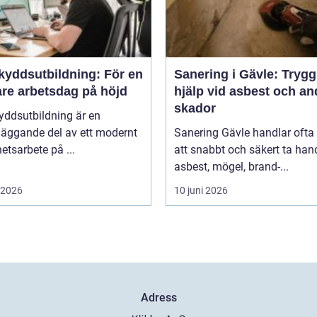
kyddsutbildning: För en
Sanering i Gävle: Trygg
are arbetsdag på höjd
hjälp vid asbest och an
skador
yddsutbildning är en
läggande del av ett modernt
Sanering Gävle handlar oft
etsarbete på ...
att snabbt och säkert ta ha
asbest, mögel, brand-...
i 2026
10 juni 2026
Adress