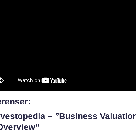
erenser:
nvestopedia – ”Business Valuatio
Overview”