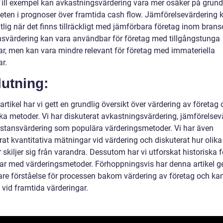
Till exempel kan avkastningsvärdering vara mer osäker på grund
eten i prognoser över framtida cash flow. Jämförelsevärdering 
tlig när det finns tillräckligt med jämförbara företag inom bran
svärdering kan vara användbar för företag med tillgångstunga
gar, men kan vara mindre relevant för företag med immateriella
ar.
utning:
artikel har vi gett en grundlig översikt över värdering av företag
ika metoder. Vi har diskuterat avkastningsvärdering, jämförelsev
stansvärdering som populära värderingsmetoder. Vi har även
at kvantitativa mätningar vid värdering och diskuterat hur olika
skiljer sig från varandra. Dessutom har vi utforskat historiska f
ar med värderingsmetoder. Förhoppningsvis har denna artikel ge
are förståelse för processen bakom värdering av företag och ka
lp vid framtida värderingar.