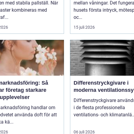
n med stabila pallställ. När
mellan våningar. Det funger
laster kombineras med
husets första intryck, mötes
af...
oc...
 2026
15 juli 2026
marknadsföring: Så
Differenstryckgivare i
r företag starkare
moderna ventilationss
upplevelser
Differenstryckgivare använd
arknadsföring handlar om
i de flesta professionella
dvetet använda doft för att
ventilations- och klimatanlä..
a kä...
 2026
06 juli 2026