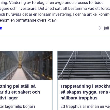
ning: Värdering av företag är en avgörande process för både
agare och investerare. Det är ett sätt att bestämma vad ett föret
och huruvida det är en lönsam investering. I denna artikel komme
genom en omfattande översikt av...
n
31 jul
tning pallställ så
Trappstädning i stockh
r du ett säkert och
så skapas trygga, rena
tivt lager
hållbara trapphus
er lagermiljö börjar i
Ett trapphus är mer än en vä