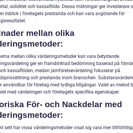
ital, soliditet och kassaflöde. Dessa mätningar ger investerare 
en inblick i företagets prestanda och kan vara avgörande för
gsresultatet.
lnader mellan olika
deringsmetoder:
derna mellan olika värderingsmetoder kan vara betydande.
ingsvärdering ger en framåtriktad bedömning baserad på förvä
 och kassaflöden, medan jämförelsevärdering fokuserar på
sprissättning och prestanda inom branschen. Substansvärderi
r användbar för företag med tydliga tillgångar. Valet av metod 
et med värderingen och företagets specifika egenskaper.
toriska För- och Nackdelar med
deringsmetoder:
kt sett har vissa värderingsmetoder visat sig vara mer tillförlitli