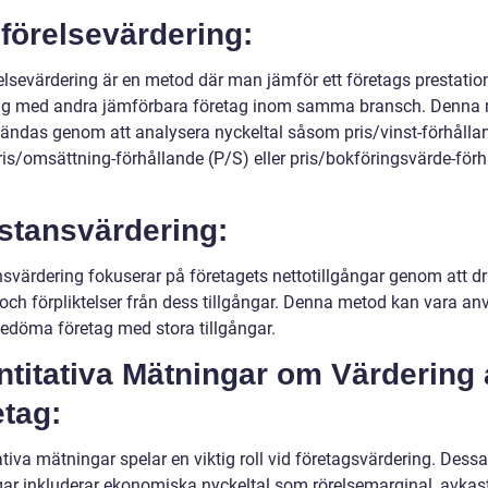
förelsevärdering:
lsevärdering är en metod där man jämför ett företags prestatio
ng med andra jämförbara företag inom samma bransch. Denna
ändas genom att analysera nyckeltal såsom pris/vinst-förhålla
pris/omsättning-förhållande (P/S) eller pris/bokföringsvärde-för
stansvärdering:
svärdering fokuserar på företagets nettotillgångar genom att d
 och förpliktelser från dess tillgångar. Denna metod kan vara a
 bedöma företag med stora tillgångar.
titativa Mätningar om Värdering 
tag:
tiva mätningar spelar en viktig roll vid företagsvärdering. Dessa
ar inkluderar ekonomiska nyckeltal som rörelsemarginal, avkas