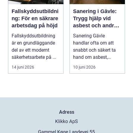
Fallskyddsutbildni
Sanering i Gävle:
ng: För en säkrare
Trygg hjälp vid
arbetsdag på höjd
asbest och andra
skador
Fallskyddsutbildning
Sanering Gävle
är en grundläggande
handlar ofta om att
del av ett modernt
snabbt och säkert ta
säkerhetsarbete på ...
hand om asbest,
mögel, brand-...
14 juni 2026
10 juni 2026
Adress