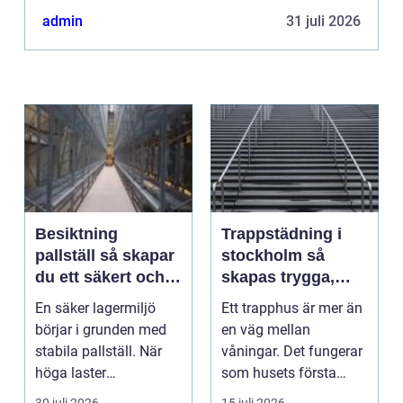
grundläggande del i rekryteringsprocessen för
admin
31 juli 2026
företag som strävar efter a...
Besiktning
Trappstädning i
pallställ så skapar
stockholm så
du ett säkert och
skapas trygga,
effektivt lager
rena och hållbara
En säker lagermiljö
Ett trapphus är mer än
trapphus
börjar i grunden med
en väg mellan
stabila pallställ. När
våningar. Det fungerar
höga laster
som husets första
kombineras med
intryck, mötesplats