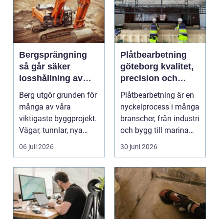
Bergsprängning
Plåtbearbetning
så går säker
göteborg kvalitet,
losshållning av
precision och
berg till i praktiken
smarta lösningar
Berg utgör grunden för
Plåtbearbetning är en
många av våra
nyckelprocess i många
viktigaste byggprojekt.
branscher, från industri
Vägar, tunnlar, nya
och bygg till marina
bostadsområden och
miljöer oc...
06 juli 2026
30 juni 2026
...