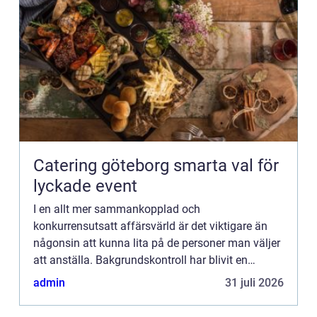
Catering göteborg smarta val för
lyckade event
I en allt mer sammankopplad och
konkurrensutsatt affärsvärld är det viktigare än
någonsin att kunna lita på de personer man väljer
att anställa. Bakgrundskontroll har blivit en
grundläggande del i rekryteringsprocessen för
admin
31 juli 2026
företag som strävar efter a...