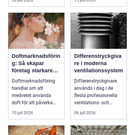
30 juli 2026
15 juli 2026
trucktraf...
oc...
Doftmarknadsförin
Differenstryckgiva
g: Så skapar
re i moderna
företag starkare
ventilationssystem
kundupplevelser
Doftmarknadsföring
Differenstryckgivare
handlar om att
används i dag i de
medvetet använda
flesta professionella
doft för att påverka
ventilations- och
kä...
klimatanlä...
10 juli 2026
06 juli 2026