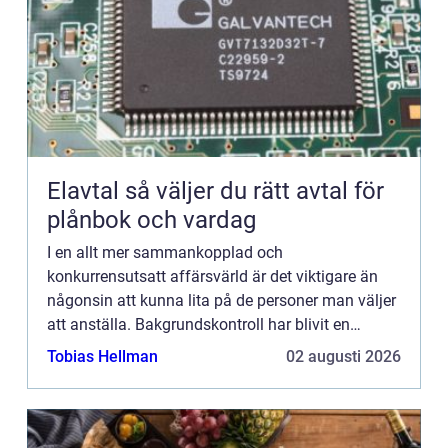
Elavtal så väljer du rätt avtal för
plånbok och vardag
I en allt mer sammankopplad och
konkurrensutsatt affärsvärld är det viktigare än
någonsin att kunna lita på de personer man väljer
att anställa. Bakgrundskontroll har blivit en
grundläggande del i rekryteringsprocessen för
Tobias Hellman
02 augusti 2026
företag som strävar efter a...