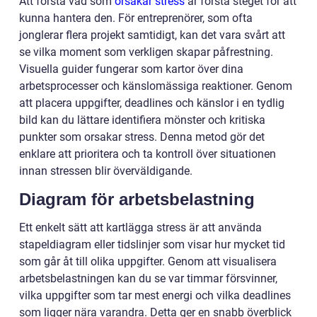
Att förstå vad som
orsakar stress
är första steget för att
kunna hantera den. För entreprenörer, som ofta
jonglerar flera projekt samtidigt, kan det vara svårt att
se vilka moment som verkligen skapar påfrestning.
Visuella guider fungerar som kartor över dina
arbetsprocesser och känslomässiga reaktioner. Genom
att placera uppgifter, deadlines och känslor i en tydlig
bild kan du lättare identifiera mönster och kritiska
punkter som orsakar stress. Denna metod gör det
enklare att prioritera och ta kontroll över situationen
innan stressen blir överväldigande.
Diagram för arbetsbelastning
Ett enkelt sätt att kartlägga stress är att använda
stapeldiagram eller tidslinjer som visar hur mycket tid
som går åt till olika uppgifter. Genom att visualisera
arbetsbelastningen kan du se var timmar försvinner,
vilka uppgifter som tar mest energi och vilka deadlines
som ligger nära varandra. Detta ger en snabb överblick