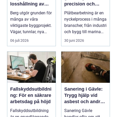
losshållning av
precision och
berg till i praktiken
smarta lösningar
Berg utgör grunden för
Plåtbearbetning är en
många av våra
nyckelprocess i många
viktigaste byggprojekt.
branscher, från industri
Vägar, tunnlar, nya
och bygg till marina
bostadsområden och
miljöer oc...
06 juli 2026
30 juni 2026
...
Fallskyddsutbildni
Sanering i Gävle:
ng: För en säkrare
Trygg hjälp vid
arbetsdag på höjd
asbest och andra
skador
Fallskyddsutbildning
Sanering Gävle
är en grundläggande
handlar ofta om att