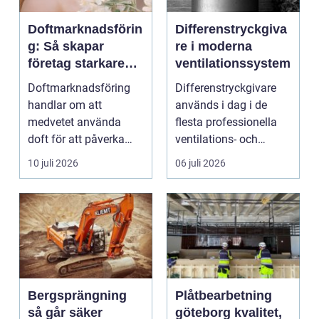
Doftmarknadsförin
Differenstryckgiva
g: Så skapar
re i moderna
företag starkare
ventilationssystem
kundupplevelser
Doftmarknadsföring
Differenstryckgivare
handlar om att
används i dag i de
medvetet använda
flesta professionella
doft för att påverka
ventilations- och
kä...
klimatanlä...
10 juli 2026
06 juli 2026
Bergsprängning
Plåtbearbetning
så går säker
göteborg kvalitet,