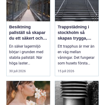
Besiktning
Trappstädning i
pallställ så skapar
stockholm så
du ett säkert och
skapas trygga,
effektivt lager
rena och hållbara
En säker lagermiljö
Ett trapphus är mer än
trapphus
börjar i grunden med
en väg mellan
stabila pallställ. När
våningar. Det fungerar
höga laster
som husets första
kombineras med
intryck, mötesplats
30 juli 2026
15 juli 2026
trucktraf...
oc...