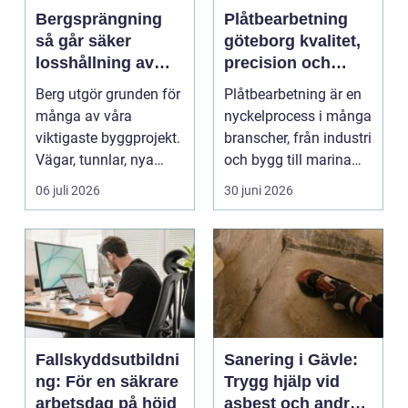
Bergsprängning
Plåtbearbetning
så går säker
göteborg kvalitet,
losshållning av
precision och
berg till i praktiken
smarta lösningar
Berg utgör grunden för
Plåtbearbetning är en
många av våra
nyckelprocess i många
viktigaste byggprojekt.
branscher, från industri
Vägar, tunnlar, nya
och bygg till marina
bostadsområden och
miljöer oc...
06 juli 2026
30 juni 2026
...
Fallskyddsutbildni
Sanering i Gävle:
ng: För en säkrare
Trygg hjälp vid
arbetsdag på höjd
asbest och andra