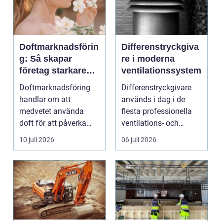
Doftmarknadsförin
Differenstryckgiva
g: Så skapar
re i moderna
företag starkare
ventilationssystem
kundupplevelser
Doftmarknadsföring
Differenstryckgivare
handlar om att
används i dag i de
medvetet använda
flesta professionella
doft för att påverka
ventilations- och
kä...
klimatanlä...
10 juli 2026
06 juli 2026