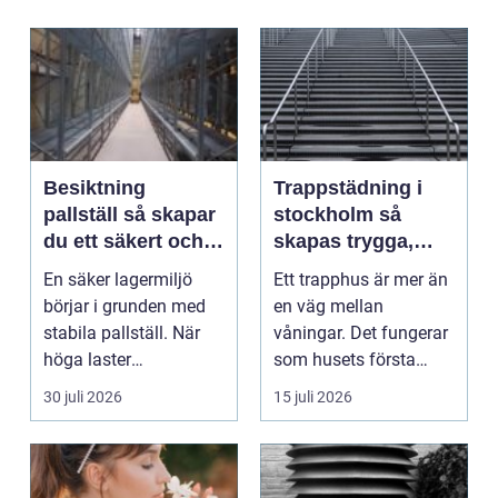
Besiktning
Trappstädning i
pallställ så skapar
stockholm så
du ett säkert och
skapas trygga,
effektivt lager
rena och hållbara
En säker lagermiljö
Ett trapphus är mer än
trapphus
börjar i grunden med
en väg mellan
stabila pallställ. När
våningar. Det fungerar
höga laster
som husets första
kombineras med
intryck, mötesplats
30 juli 2026
15 juli 2026
trucktraf...
oc...