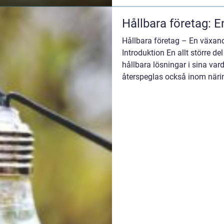
Hållbara företag: E
Hållbara företag – En växand
Introduktion En allt större de
hållbara lösningar i sina var
återspeglas också inom närin
blivit allt vik...