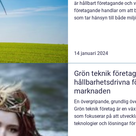
är hållbart företagande och va
företagande handlar om att b
som tar hänsyn till både mil
handla...
14 januari 2024
Grön teknik företa
hållbarhetsdrivna f
marknaden
En övergripande, grundlig öve
Grön teknik företag är en vä
som fokuserar på att utveck
teknologier och lösningar fö
fr...