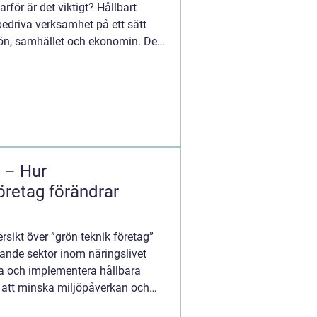
rför är det viktigt? Hållbart
edriva verksamhet på ett sätt
jön, samhället och ekonomin. Det
g – Hur
öretag förändrar
rsikt över ”grön teknik företag”
xande sektor inom näringslivet
la och implementera hållbara
r att minska miljöpåverkan och