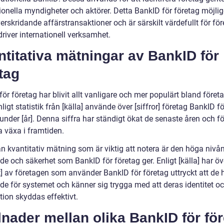
tionella myndigheter och aktörer. Detta BankID för företag möjli
rskridande affärstransaktioner och är särskilt värdefullt för fö
river internationell verksamhet.
titativa mätningar av BankID för
tag
ör företag har blivit allt vanligare och mer populärt bland föret
nligt statistik från [källa] använde över [siffror] företag BankID fö
under [år]. Denna siffra har ständigt ökat de senaste åren och f
a växa i framtiden.
n kvantitativ mätning som är viktig att notera är den höga nivå
de och säkerhet som BankID för företag ger. Enligt [källa] har öv
t] av företagen som använder BankID för företag uttryckt att de 
nde för systemet och känner sig trygga med att deras identitet o
tion skyddas effektivt.
lnader mellan olika BankID för fö