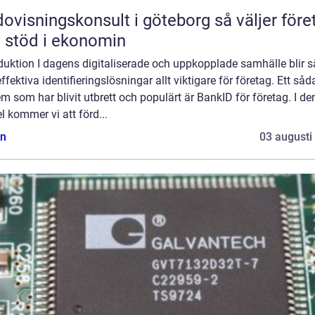
isningskonsult i göteborg så väljer företag
t stöd i ekonomin
duktion I dagens digitaliserade och uppkopplade samhälle blir s
ffektiva identifieringslösningar allt viktigare för företag. Ett såd
m som har blivit utbrett och populärt är BankID för företag. I d
el kommer vi att förd...
n
03 augusti