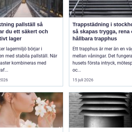
tning pallställ så
Trappstädning i stockh
r du ett säkert och
så skapas trygga, rena
tivt lager
hållbara trapphus
er lagermiljö börjar i
Ett trapphus är mer än en vä
n med stabila pallställ. När
mellan våningar. Det funger
laster kombineras med
husets första intryck, mötes
af...
oc...
 2026
15 juli 2026