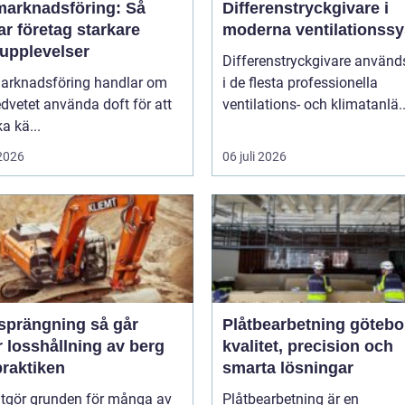
marknadsföring: Så
Differenstryckgivare i
r företag starkare
moderna ventilationss
upplevelser
Differenstryckgivare använd
arknadsföring handlar om
i de flesta professionella
dvetet använda doft för att
ventilations- och klimatanlä..
a kä...
 2026
06 juli 2026
rängning så går
Plåtbearbetning götebo
 losshållning av berg
kvalitet, precision och
 praktiken
smarta lösningar
utgör grunden för många av
Plåtbearbetning är en