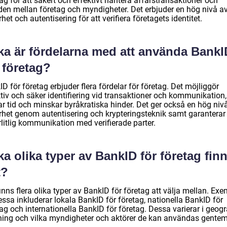
ag för att säkert och effektivt hantera affärstransaktioner och
den mellan företag och myndigheter. Det erbjuder en hög nivå a
het och autentisering för att verifiera företagets identitet.
lka är fördelarna med att använda BankI
 företag?
D för företag erbjuder flera fördelar för företag. Det möjliggör
tiv och säker identifiering vid transaktioner och kommunikation,
ar tid och minskar byråkratiska hinder. Det ger också en hög niv
rhet genom autentisering och krypteringsteknik samt garanterar
örlitlig kommunikation med verifierade parter.
ka olika typer av BankID för företag fin
t?
inns flera olika typer av BankID för företag att välja mellan. Ex
ssa inkluderar lokala BankID för företag, nationella BankID för
ag och internationella BankID för företag. Dessa varierar i geogr
ning och vilka myndigheter och aktörer de kan användas gentem