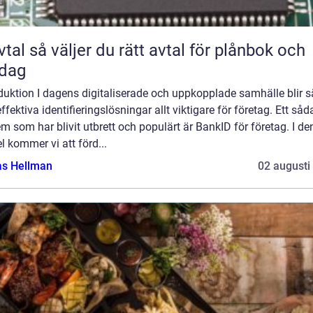
rätt avtal för plånbok och
rdag
duktion I dagens digitaliserade och uppkopplade samhälle blir s
ffektiva identifieringslösningar allt viktigare för företag. Ett såd
m som har blivit utbrett och populärt är BankID för företag. I d
el kommer vi att förd...
as Hellman
02 augusti