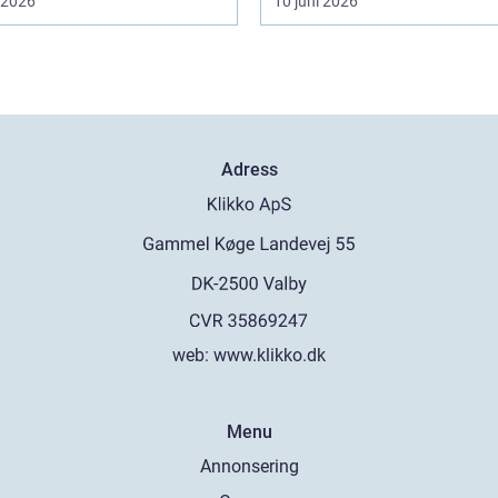
i 2026
10 juni 2026
Adress
web:
www.klikko.dk
Menu
Annonsering