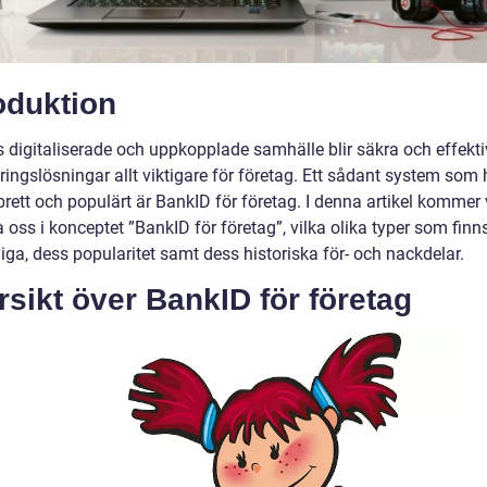
oduktion
s digitaliserade och uppkopplade samhälle blir säkra och effekt
eringslösningar allt viktigare för företag. Ett sådant system som 
tbrett och populärt är BankID för företag. I denna artikel kommer v
 oss i konceptet ”BankID för företag”, vilka olika typer som finn
liga, dess popularitet samt dess historiska för- och nackdelar.
sikt över BankID för företag