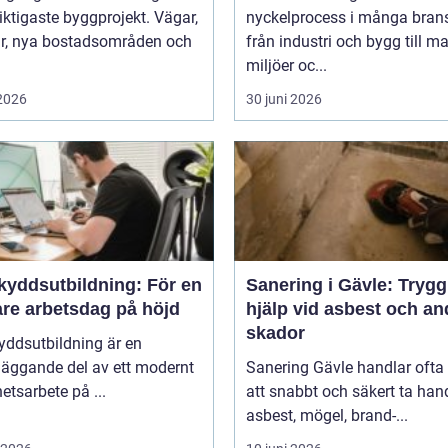
iktigaste byggprojekt. Vägar,
nyckelprocess i många brans
ar, nya bostadsområden och
från industri och bygg till m
miljöer oc...
 2026
30 juni 2026
kyddsutbildning: För en
Sanering i Gävle: Trygg
are arbetsdag på höjd
hjälp vid asbest och an
skador
yddsutbildning är en
läggande del av ett modernt
Sanering Gävle handlar oft
etsarbete på ...
att snabbt och säkert ta ha
asbest, mögel, brand-...