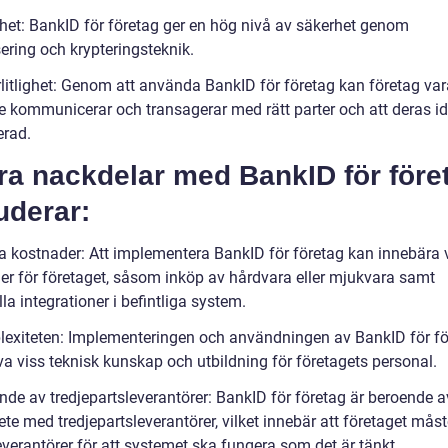
het: BankID för företag ger en hög nivå av säkerhet genom
ering och krypteringsteknik.
örlitlighet: Genom att använda BankID för företag kan företag va
de kommunicerar och transagerar med rätt parter och att deras id
erad.
ra nackdelar med BankID för före
uderar:
ala kostnader: Att implementera BankID för företag kan innebära 
er för företaget, såsom inköp av hårdvara eller mjukvara samt
la integrationer i befintliga system.
exiteten: Implementeringen och användningen av BankID för fö
va viss teknisk kunskap och utbildning för företagets personal.
nde av tredjepartsleverantörer: BankID för företag är beroende a
e med tredjepartsleverantörer, vilket innebär att företaget måste
verantörer för att systemet ska fungera som det är tänkt.