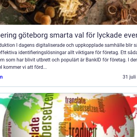
Catering göteborg smarta val för lyckade ev
duktion I dagens digitaliserade och uppkopplade samhälle blir s
ffektiva identifieringslösningar allt viktigare för företag. Ett såd
m som har blivit utbrett och populärt är BankID för företag. I d
el kommer vi att förd...
n
31 jul