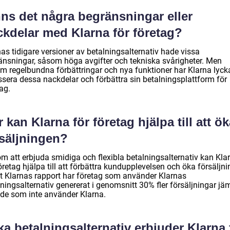
nns det några begränsningar eller
ckdelar med Klarna för företag?
as tidigare versioner av betalningsalternativ hade vissa
änsningar, såsom höga avgifter och tekniska svårigheter. Men
m regelbundna förbättringar och nya funktioner har Klarna lyck
ssera dessa nackdelar och förbättra sin betalningsplattform för
ag.
 kan Klarna för företag hjälpa till att ö
rsäljningen?
m att erbjuda smidiga och flexibla betalningsalternativ kan Kla
öretag hjälpa till att förbättra kundupplevelsen och öka försäljni
gt Klarnas rapport har företag som använder Klarnas
ningsalternativ genererat i genomsnitt 30% fler försäljningar jä
de som inte använder Klarna.
ka betalningsalternativ erbjuder Klarna 