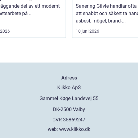
läggande del av ett modernt
Sanering Gävle handlar oft
etsarbete på ...
att snabbt och säkert ta ha
asbest, mögel, brand-...
i 2026
10 juni 2026
Adress
web:
www.klikko.dk