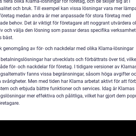
s flera olika Klarna-lösningar för företag, och de skiljer sig åt i
nalitet och bruk. Till exempel kan vissa lösningar vara mer lämp
företag medan andra är mer anpassade för stora företag med
de behov. Det är viktigt för företagare att noggrant utvärdera o
tiv och välja den lösning som passar deras specifika verksamhe
 bäst.
sk genomgång av för- och nackdelar med olika Klarna-lösningar
betalningslösningar har utvecklats och förbättrats över tid, vilke
l både för- och nackdelar för företag. I tidigare versioner av Klarna
ngsalternativ fanns vissa begränsningar, såsom höga avgifter o
 svårigheter. Men med tiden har Klarna arbetat aktivt för att för
stem och erbjuda bättre funktioner och services. Idag är Klarnas
gslösningar mer effektiva och pålitliga, vilket har gjort dem pop
öretagare.