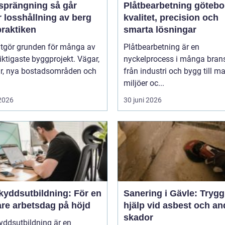
rängning så går
Plåtbearbetning götebo
 losshållning av berg
kvalitet, precision och
 praktiken
smarta lösningar
utgör grunden för många av
Plåtbearbetning är en
iktigaste byggprojekt. Vägar,
nyckelprocess i många brans
ar, nya bostadsområden och
från industri och bygg till m
miljöer oc...
 2026
30 juni 2026
kyddsutbildning: För en
Sanering i Gävle: Trygg
are arbetsdag på höjd
hjälp vid asbest och an
skador
yddsutbildning är en