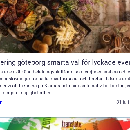
Catering göteborg smarta val för lyckade ev
na är en välkänd betalningsplattform som erbjuder snabba och 
ningslösningar för både privatpersoner och företag. I denna arti
r vi att fokusera på Klarnas betalningsalternativ för företag, vi
öretagare möjlighet att er...
n
31 jul