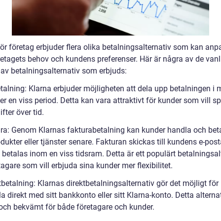
för företag erbjuder flera olika betalningsalternativ som kan an
öretagets behov och kundens preferenser. Här är några av de vanl
 av betalningsalternativ som erbjuds:
talning: Klarna erbjuder möjligheten att dela upp betalningen i 
er en viss period. Detta kan vara attraktivt för kunder som vill s
ifter över tid.
ura: Genom Klarnas fakturabetalning kan kunder handla och beta
dukter eller tjänster senare. Fakturan skickas till kundens e-pos
betalas inom en viss tidsram. Detta är ett populärt betalningsal
tagare som vill erbjuda sina kunder mer flexibilitet.
tbetalning: Klarnas direktbetalningsalternativ gör det möjligt för
la direkt med sitt bankkonto eller sitt Klarna-konto. Detta alternat
och bekvämt för både företagare och kunder.