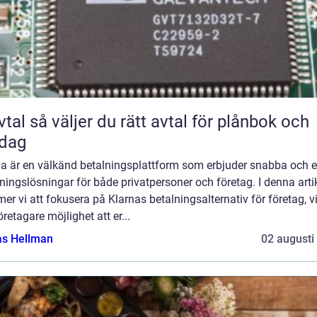
rätt avtal för plånbok och
rdag
na är en välkänd betalningsplattform som erbjuder snabba och 
ningslösningar för både privatpersoner och företag. I denna arti
r vi att fokusera på Klarnas betalningsalternativ för företag, vi
öretagare möjlighet att er...
as Hellman
02 augusti