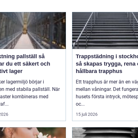
tning pallställ så
Trappstädning i stockh
r du ett säkert och
så skapas trygga, rena
tivt lager
hållbara trapphus
er lagermiljö börjar i
Ett trapphus är mer än en vä
n med stabila pallställ. När
mellan våningar. Det funger
laster kombineras med
husets första intryck, mötes
af...
oc...
 2026
15 juli 2026