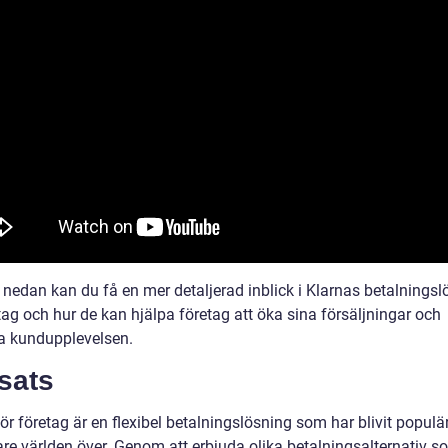
 nedan kan du få en mer detaljerad inblick i Klarnas betalningsl
tag och hur de kan hjälpa företag att öka sina försäljningar och
ra kundupplevelsen.
sats
ör företag är en flexibel betalningslösning som har blivit populä
are världen över. Genom att erbjuda olika betalningsalternativ s