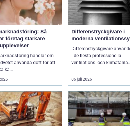
marknadsföring: Så
Differenstryckgivare i
r företag starkare
moderna ventilationss
upplevelser
Differenstryckgivare använd
arknadsföring handlar om
i de flesta professionella
dvetet använda doft för att
ventilations- och klimatanlä..
a kä...
 2026
06 juli 2026