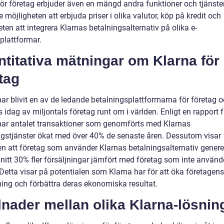
för företag erbjuder även en mängd andra funktioner och tjänster
e möjligheten att erbjuda priser i olika valutor, köp på kredit och
ten att integrera Klarnas betalningsalternativ på olika e-
plattformar.
titativa mätningar om Klarna för
tag
har blivit en av de ledande betalningsplattformarna för företag 
idag av miljontals företag runt om i världen. Enligt en rapport 
har antalet transaktioner som genomförts med Klarnas
ngstjänster ökat med över 40% de senaste åren. Dessutom visar
en att företag som använder Klarnas betalningsalternativ generer
itt 30% fler försäljningar jämfört med företag som inte använd
Detta visar på potentialen som Klarna har för att öka företagens
ing och förbättra deras ekonomiska resultat.
lnader mellan olika Klarna-lösnin