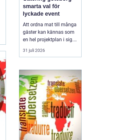
smarta val för
lyckade event
Att ordna mat till många
gäster kan kännas som
en hel projektplan i sig.
Men med genomtänkt
31 juli 2026
catering slipper
arrangören både stress i
köket och sista minuten-
lösningar. För den som
söker
ca...