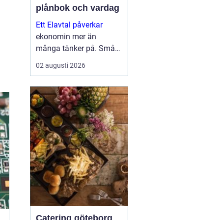
plånbok och vardag
Ett Elavtal påverkar
ekonomin mer än
många tänker på. Små
skillnader i pris,
02 augusti 2026
bindningstid och villkor
kan bli stora pengar över
ett år. Samtidigt har
elmarknaden blivit mer
komplex, med timp...
Catering göteborg