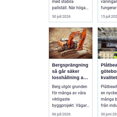
med stabila
våningar
pallställ. När höga
fungera
laster kombineras
husets f
30 juli 2026
15 juli 20
med trucktraf...
intryck,
oc...
Bergsprängning
Plåtbe
så går säker
götebo
losshållning av
kvalitet
berg till i
precis
Berg utgör grunden
Plåtbear
praktiken
smarta
för många av våra
en nycke
lösnin
viktigaste
många b
byggprojekt. Vägar,
från indu
tunnlar, nya
bygg till
06 juli 2026
30 juni 2