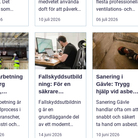
. Det
medvetet använda
flesta professionel
r som
doft för att påverka
ventilations- och
örsta
kä...
klimatanlä...
26
10 juli 2026
06 juli 2026
 mötesplats
arbetning
Fallskyddsutbild
Sanering i
rg
ning: För en
Gävle: Trygg
,
säkrare
hjälp vid asbest
ion och
arbetsdag på
och andra
betning är
Fallskyddsutbildnin
Sanering Gävle
höjd
skador
lprocess i
g är en
handlar ofta om at
gar
ranscher,
grundläggande del
snabbt och säkert
stri och
av ett modernt
ta hand om asbest,
 marina
säkerhetsarbete på
mögel, brand-...
026
14 juni 2026
10 juni 2026