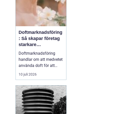
Doftmarknadsföring
: Så skapar företag
starkare
kundupplevelser
Doftmarknadsföring
handlar om att medvetet
använda doft för att
påverka känslor,
10 juli 2026
beteenden och
upplevelser i en fysisk
miljö. Företag inom
handel, hotell, kontor och
offentlig service
använder i dag doft som