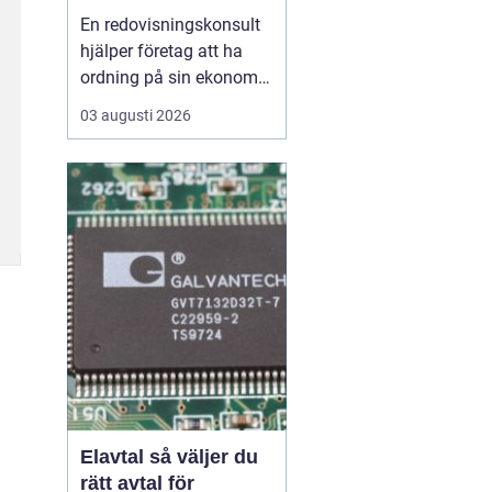
ekonomin
En redovisningskonsult
hjälper företag att ha
ordning på sin ekonomi,
följa lagar och ta klokare
03 augusti 2026
beslut med hjälp av
siffrorna. För många
ägarledda bolag i
Göteborg är en kunnig
partner på ekonomisidan
skillnaden mellan stress
och kontroll i vardagen...
Elavtal så väljer du
rätt avtal för