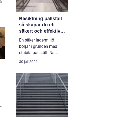
la
Besiktning pallställ
så skapar du ett
säkert och effektivt
lager
En säker lagermiljö
börjar i grunden med
stabila pallställ. När
höga laster kombineras
30 juli 2026
med trucktrafik,
tidspress och tät logistik
räcker det inte med en
bra konstruktion på
pappersnivå. Ställen
t
måste kontrolleras
regelbundet och skador
tas på allvar...