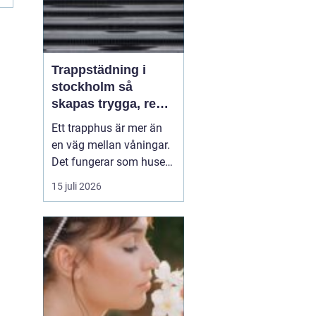
Trappstädning i
stockholm så
skapas trygga, rena
och hållbara
Ett trapphus är mer än
trapphus
en väg mellan våningar.
Det fungerar som husets
första intryck,
15 juli 2026
mötesplats och ibland
också trygghetszon. När
golv, räcken och entréer
är rena känner sig både
boende och besökare
mer välkomna och
fastigheten behåller sin
stand...