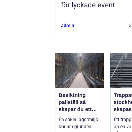
för lyckade event
admin
3
Besiktning
Trapps
pallställ så
stockho
skapar du ett
skapas
säkert och
rena o
En säker lagermiljö
Ett trap
effektivt lager
hållbar
börjar i grunden
än en vä
trapph