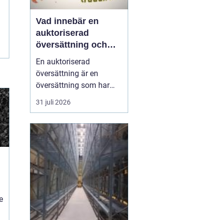
Vad innebär en
auktoriserad
översättning och
när behövs den?
En auktoriserad
översättning är en
översättning som har
juridisk giltighet. Den
31 juli 2026
utförs av en
auktoriserad
översättare franska
...
i
e