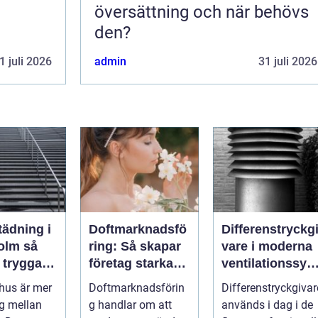
översättning och när behövs
den?
1 juli 2026
admin
31 juli 2026
tädning i
Doftmarknadsfö
Differenstryckg
lm så
ring: Så skapar
vare i moderna
 trygga,
företag starkare
ventilationssyst
ch
kundupplevelser
em
phus är mer
Doftmarknadsförin
Differenstryckgivar
a
g mellan
g handlar om att
används i dag i de
us