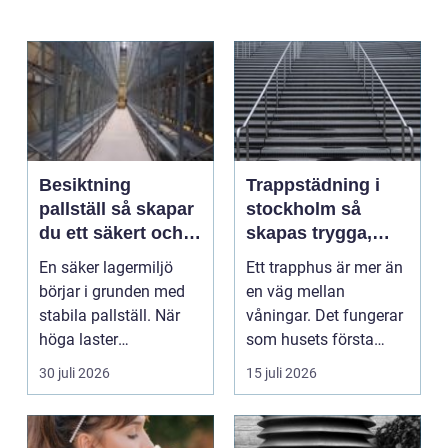
Besiktning
Trappstädning i
pallställ så skapar
stockholm så
du ett säkert och
skapas trygga,
effektivt lager
rena och hållbara
En säker lagermiljö
Ett trapphus är mer än
trapphus
börjar i grunden med
en väg mellan
stabila pallställ. När
våningar. Det fungerar
höga laster
som husets första
kombineras med
intryck, mötesplats
30 juli 2026
15 juli 2026
trucktraf...
oc...