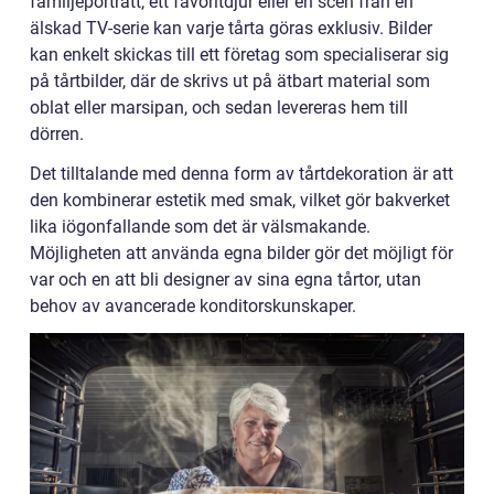
familjeporträtt, ett favoritdjur eller en scen från en
älskad TV-serie kan varje tårta göras exklusiv. Bilder
kan enkelt skickas till ett företag som specialiserar sig
på tårtbilder, där de skrivs ut på ätbart material som
oblat eller marsipan, och sedan levereras hem till
dörren.
Det tilltalande med denna form av tårtdekoration är att
den kombinerar estetik med smak, vilket gör bakverket
lika iögonfallande som det är välsmakande.
Möjligheten att använda egna bilder gör det möjligt för
var och en att bli designer av sina egna tårtor, utan
behov av avancerade konditorskunskaper.