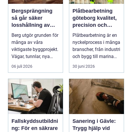
Bergsprängning
Plåtbearbetning
så går säker
göteborg kvalitet,
losshållning av
precision och
berg till i praktiken
smarta lösningar
Berg utgör grunden för
Plåtbearbetning är en
många av våra
nyckelprocess i många
viktigaste byggprojekt.
branscher, från industri
Vägar, tunnlar, nya
och bygg till marina
bostadsområden och
miljöer oc...
06 juli 2026
30 juni 2026
...
Fallskyddsutbildni
Sanering i Gävle:
ng: För en säkrare
Trygg hjälp vid