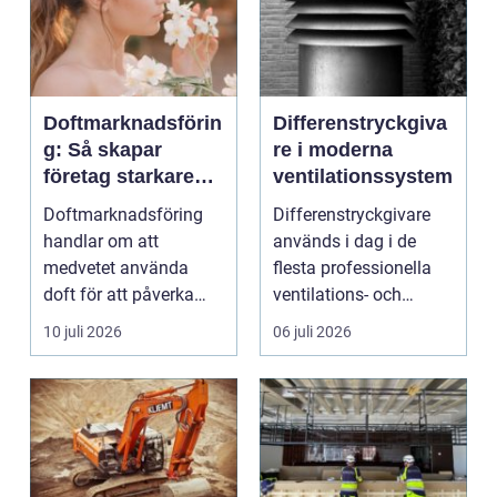
Doftmarknadsförin
Differenstryckgiva
g: Så skapar
re i moderna
företag starkare
ventilationssystem
kundupplevelser
Doftmarknadsföring
Differenstryckgivare
handlar om att
används i dag i de
medvetet använda
flesta professionella
doft för att påverka
ventilations- och
kä...
klimatanlä...
10 juli 2026
06 juli 2026