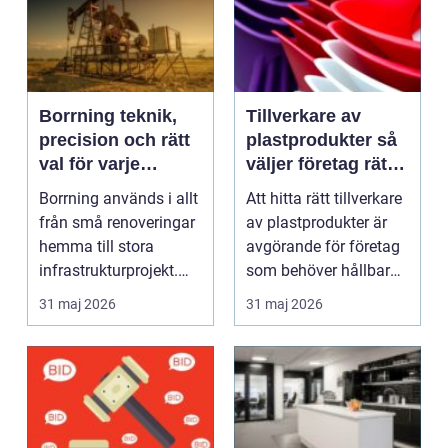
Borrning teknik,
Tillverkare av
precision och rätt
plastprodukter så
val för varje
väljer företag rätt
projekt
partner
Borrning används i allt
Att hitta rätt tillverkare
från små renoveringar
av plastprodukter är
hemma till stora
avgörande för företag
infrastrukturprojekt.
som behöver hållbara,
När en brunn sk...
måttnogg...
31 maj 2026
31 maj 2026