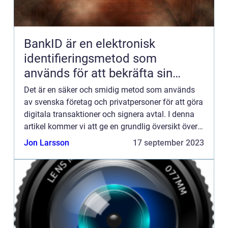
BankID är en elektronisk
identifieringsmetod som
används för att bekräfta sin
identitet online
Det är en säker och smidig metod som används
av svenska företag och privatpersoner för att göra
digitala transaktioner och signera avtal. I denna
artikel kommer vi att ge en grundlig översikt över
BankID företag, presentera olika typer av BankID-
Jon Larsson
17 september 2023
tjän...