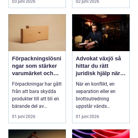
03 juni 2026
02 juni 2026
Förpackningslösni
Advokat växjö så
ngar som stärker
hittar du rätt
varumärket och
juridisk hjälp när
förenklar vardagen
livet förändras
Förpackningar har gått
När en konflikt, en
från att bara skydda
separation eller en
produkter till att bli en
brottsutredning
bärande del av
uppstår vänds
varumärket, log...
vardagen ofta upp och
01 juni 2026
01 juni 2026
ner. Mit...