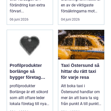
förändring kan extra
en av de viktigaste
förvari...
försäkringarna mot
fukt, mögel och spr...
06 juni 2026
04 juni 2026
Profilprodukter
Taxi Östersund så
borlänge så
hittar du rätt taxi
bygger företag
för varje resa
starkare
profilprodukter
Att boka taxi i
varumärken i
Borlänge är ett sökord
Östersund handlar om
vardagen
som allt oftare leder
mer än att bara ta sig
lokala företag till nya
från punkt A till punkt
idéer för hur d...
B. För många är ...