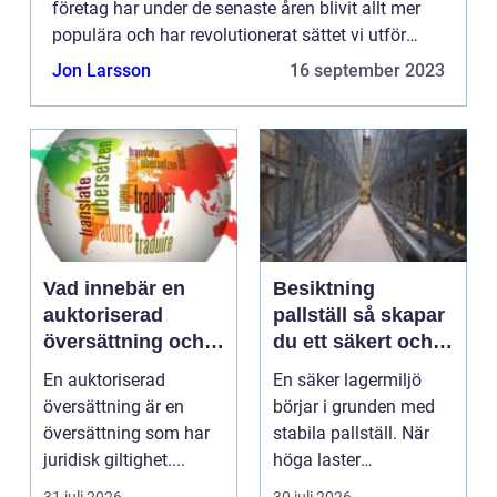
företag har under de senaste åren blivit allt mer
populära och har revolutionerat sättet vi utför
bankärenden på. Genom att erbjuda smidig
Jon Larsson
16 september 2023
tillgång t...
Vad innebär en
Besiktning
auktoriserad
pallställ så skapar
översättning och
du ett säkert och
när behövs den?
effektivt lager
En auktoriserad
En säker lagermiljö
översättning är en
börjar i grunden med
översättning som har
stabila pallställ. När
juridisk giltighet....
höga laster
kombineras med