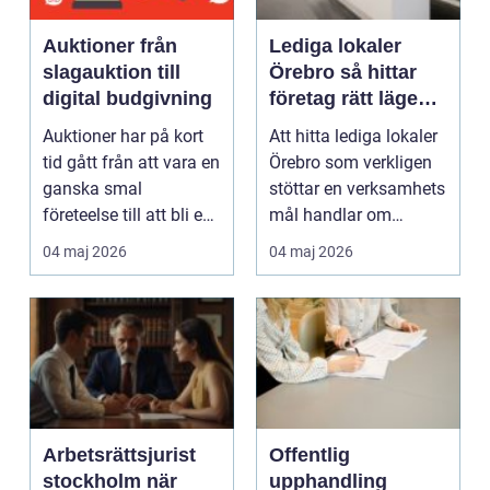
Auktioner från
Lediga lokaler
slagauktion till
Örebro så hittar
digital budgivning
företag rätt läge
för långsiktig
Auktioner har på kort
Att hitta lediga lokaler
tillväxt
tid gått från att vara en
Örebro som verkligen
ganska smal
stöttar en verksamhets
företeelse till att bli en
mål handlar om
naturlig del ...
mycket mer än kv...
04 maj 2026
04 maj 2026
Arbetsrättsjurist
Offentlig
stockholm när
upphandling