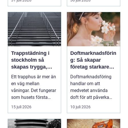
31 juli 2026
30 juli 2026
trucktraf...
Trappstädning i
Doftmarknadsförin
stockholm så
g: Så skapar
skapas trygga,
företag starkare
rena och hållbara
kundupplevelser
Ett trapphus är mer än
Doftmarknadsföring
trapphus
en väg mellan
handlar om att
våningar. Det fungerar
medvetet använda
som husets första
doft för att påverka
intryck, mötesplats
kä...
15 juli 2026
10 juli 2026
oc...