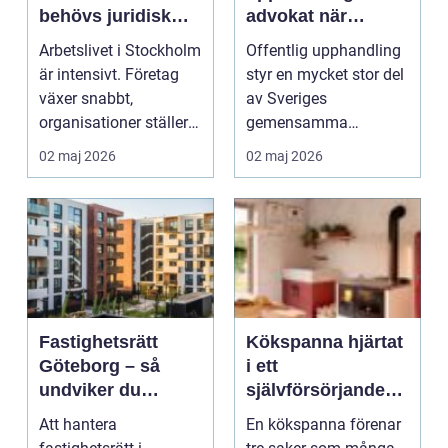
behövs juridisk
advokat när
hjälp i arbetslivet?
juridiken avgör
Arbetslivet i Stockholm
Offentlig upphandling
affären
är intensivt. Företag
styr en mycket stor del
växer snabbt,
av Sveriges
organisationer ställer
gemensamma
om och branscher ...
ekonomi. Kommuner,
02 maj 2026
02 maj 2026
regioner och...
Fastighetsrätt
Kökspanna hjärtat
Göteborg – så
i ett
undviker du
självförsörjande
vanliga fallgropar
värmesystem
Att hantera
En kökspanna förenar