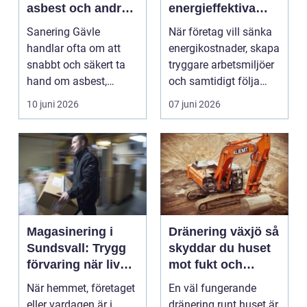
asbest och andra
energieffektiva
skador
och säkra
Sanering Gävle
När företag vill sänka
installationer
handlar ofta om att
energikostnader, skapa
snabbt och säkert ta
tryggare arbetsmiljöer
hand om asbest,
och samtidigt följa
mögel, brand-...
lagkrav, ha...
10 juni 2026
07 juni 2026
Magasinering i
Dränering växjö så
Sundsvall: Trygg
skyddar du huset
förvaring när livet
mot fukt och
förändras
vattenskador
När hemmet, företaget
En väl fungerande
eller vardagen är i
dränering runt huset är