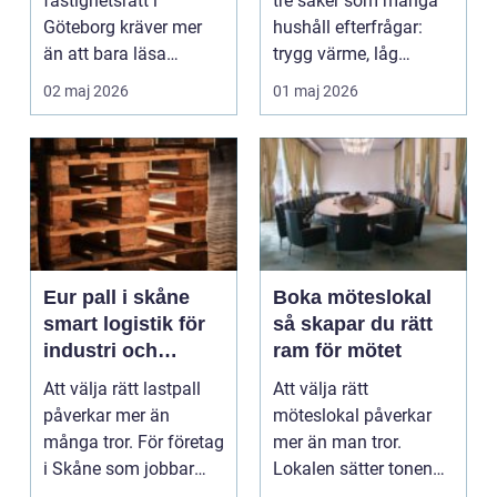
fastighetsrätt i
tre saker som många
Göteborg kräver mer
hushåll efterfrågar:
än att bara läsa
trygg värme, låg
kontrakte...
energikostnad och
02 maj 2026
01 maj 2026
möj...
Eur pall i skåne
Boka möteslokal
smart logistik för
så skapar du rätt
industri och
ram för mötet
handel
Att välja rätt lastpall
Att välja rätt
påverkar mer än
möteslokal påverkar
många tror. För företag
mer än man tror.
i Skåne som jobbar
Lokalen sätter tonen
med lager, logist...
för samtalen, påverkar