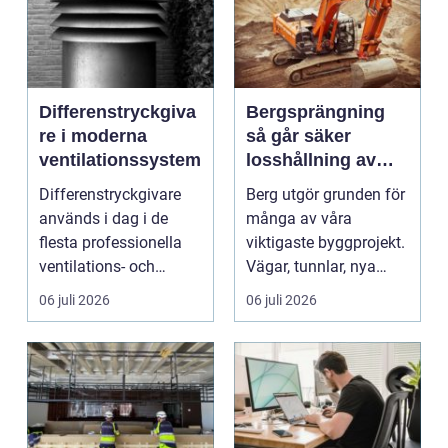
Differenstryckgiva
Bergsprängning
re i moderna
så går säker
ventilationssystem
losshållning av
berg till i praktiken
Differenstryckgivare
Berg utgör grunden för
används i dag i de
många av våra
flesta professionella
viktigaste byggprojekt.
ventilations- och
Vägar, tunnlar, nya
klimatanlä...
bostadsområden och
06 juli 2026
06 juli 2026
...