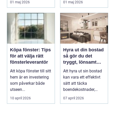
01 maj 2026
01 maj 2026
ener...
Köpa fönster: Tips
Hyra ut din bostad
för att välja rätt
så gör du det
fönsterleverantör
tryggt, lönsamt
och smart
Att köpa fönster till sitt
Att hyra ut sin bostad
hem är en investering
kan vara ett effektivt
som påverkar både
sätt att täcka
utseen...
boendekostnader,
skapa ekonomiskt
10 april 2026
07 april 2026
utrym...