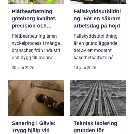
Plåtbearbetning
Fallskyddsutbildni
göteborg kvalitet,
ng: För en säkrare
precision och
arbetsdag på höjd
smarta lösningar
Plåtbearbetning är en
Fallskyddsutbildning
nyckelprocess i många
är en grundläggande
branscher, från industri
del av ett modernt
och bygg till marina
säkerhetsarbete på ...
miljöer oc...
30 juni 2026
14 juni 2026
Sanering i Gävle:
Teknisk isolering
Trygg hjälp vid
grunden för