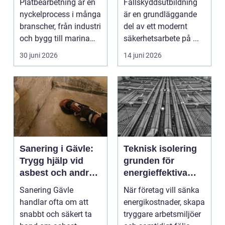
Plåtbearbetning är en
Fallskyddsutbildning
nyckelprocess i många
är en grundläggande
branscher, från industri
del av ett modernt
och bygg till marina
säkerhetsarbete på ...
miljöer oc...
30 juni 2026
14 juni 2026
Sanering i Gävle:
Teknisk isolering
Trygg hjälp vid
grunden för
asbest och andra
energieffektiva
skador
och säkra
Sanering Gävle
När företag vill sänka
installationer
handlar ofta om att
energikostnader, skapa
snabbt och säkert ta
tryggare arbetsmiljöer