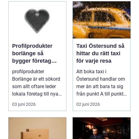
Profilprodukter
Taxi Östersund så
borlänge så
hittar du rätt taxi
bygger företag
för varje resa
starkare
profilprodukter
Att boka taxi i
varumärken i
Borlänge är ett sökord
Östersund handlar om
vardagen
som allt oftare leder
mer än att bara ta sig
lokala företag till nya
från punkt A till punkt
idéer för hur d...
B. För många är ...
03 juni 2026
02 juni 2026