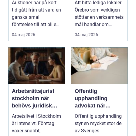
Auktioner har på kort
Att hitta lediga lokaler
tillväxt
tid gått från att vara en
Örebro som verkligen
ganska smal
stöttar en verksamhets
företeelse till att bli en
mål handlar om
naturlig del ...
mycket mer än kv...
04 maj 2026
04 maj 2026
Arbetsrättsjurist
Offentlig
stockholm när
upphandling
behövs juridisk
advokat när
hjälp i arbetslivet?
juridiken avgör
Arbetslivet i Stockholm
Offentlig upphandling
affären
är intensivt. Företag
styr en mycket stor del
växer snabbt,
av Sveriges