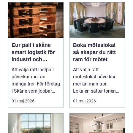
Eur pall i skåne
Boka möteslokal
smart logistik för
så skapar du rätt
industri och
ram för mötet
handel
Att välja rätt lastpall
Att välja rätt
påverkar mer än
möteslokal påverkar
många tror. För företag
mer än man tror.
i Skåne som jobbar
Lokalen sätter tonen
med lager, logist...
för samtalen, påverkar
01 maj 2026
01 maj 2026
ener...