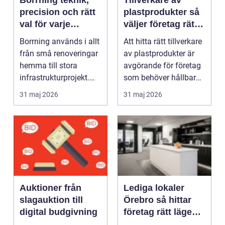
Borrning teknik,
Tillverkare av
precision och rätt
plastprodukter så
val för varje
väljer företag rätt
projekt
partner
Borrning används i allt
Att hitta rätt tillverkare
från små renoveringar
av plastprodukter är
hemma till stora
avgörande för företag
infrastrukturprojekt.
som behöver hållbara,
När en brunn sk...
måttnogg...
31 maj 2026
31 maj 2026
Auktioner från
Lediga lokaler
slagauktion till
Örebro så hittar
digital budgivning
företag rätt läge
för långsiktig