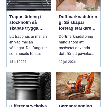
Trappstädning i
Doftmarknadsförin
stockholm så
g: Så skapar
skapas trygga,
företag starkare
rena och hållbara
kundupplevelser
Ett trapphus är mer än
Doftmarknadsföring
trapphus
en väg mellan
handlar om att
våningar. Det fungerar
medvetet använda
som husets första
doft för att påverka
intryck, mötesplats
kä...
15 juli 2026
10 juli 2026
oc...
Differenstryckgiva
Bergsprängning