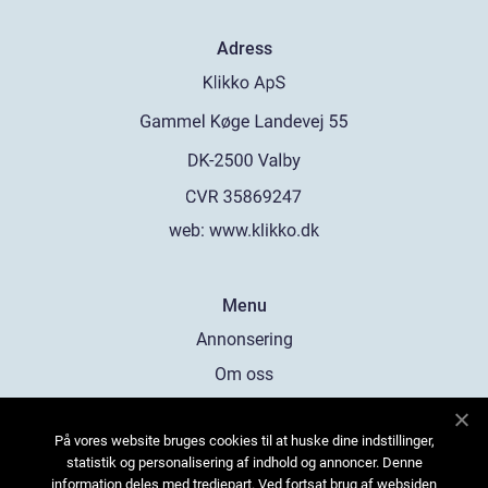
Adress
web:
www.klikko.dk
Menu
Annonsering
Om oss
Cookies
På vores website bruges cookies til at huske dine indstillinger,
Kontakta oss
statistik og personalisering af indhold og annoncer. Denne
Sitemap
information deles med tredjepart. Ved fortsat brug af websiden