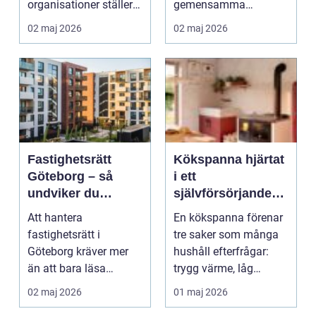
organisationer ställer
gemensamma
om och branscher ...
ekonomi. Kommuner,
02 maj 2026
02 maj 2026
regioner och...
Fastighetsrätt
Kökspanna hjärtat
Göteborg – så
i ett
undviker du
självförsörjande
vanliga fallgropar
värmesystem
Att hantera
En kökspanna förenar
fastighetsrätt i
tre saker som många
Göteborg kräver mer
hushåll efterfrågar:
än att bara läsa
trygg värme, låg
kontrakte...
energikostnad och
02 maj 2026
01 maj 2026
möj...