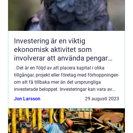
Investering är en viktig
ekonomisk aktivitet som
involverar att använda pengar
eller andra tillgångar för att
. Det är en följd av att placera kapital i olika
generera avkastning eller vinster
tillgångar, projekt eller företag med förhoppningen
om att få tillbaka mer än det ursprungliga
över tiden
investerade beloppet. Investeringar kan vara av
olika typer och det finns en mängd olika tillgångar
Jon Larsson
29 augusti 2023
att in...