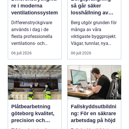
re i moderna
så går säker
ventilationssystem
losshållning av
berg till i praktiken
Differenstryckgivare
Berg utgör grunden för
används i dag i de
många av våra
flesta professionella
viktigaste byggprojekt.
ventilations- och
Vägar, tunnlar, nya
klimatanlä...
bostadsområden och
06 juli 2026
06 juli 2026
...
Plåtbearbetning
Fallskyddsutbildni
göteborg kvalitet,
ng: För en säkrare
precision och
arbetsdag på höjd
smarta lösningar