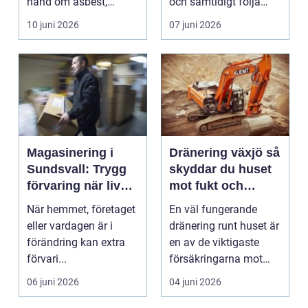
hand om asbest,
och samtidigt följa
mögel, brand-...
lagkrav, ha...
10 juni 2026
07 juni 2026
Magasinering i
Dränering växjö så
Sundsvall: Trygg
skyddar du huset
förvaring när livet
mot fukt och
förändras
vattenskador
När hemmet, företaget
En väl fungerande
eller vardagen är i
dränering runt huset är
förändring kan extra
en av de viktigaste
förvari...
försäkringarna mot
fukt, mögel och spr...
06 juni 2026
04 juni 2026