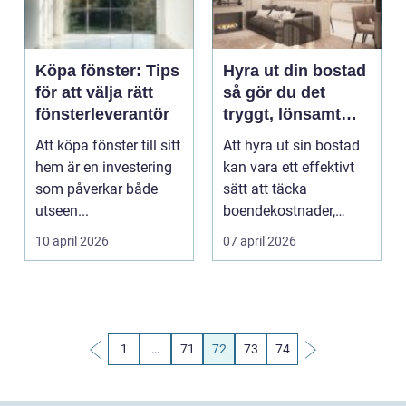
Köpa fönster: Tips
Hyra ut din bostad
för att välja rätt
så gör du det
fönsterleverantör
tryggt, lönsamt
och smart
Att köpa fönster till sitt
Att hyra ut sin bostad
hem är en investering
kan vara ett effektivt
som påverkar både
sätt att täcka
utseen...
boendekostnader,
skapa ekonomiskt
10 april 2026
07 april 2026
utrym...
1
…
71
72
73
74