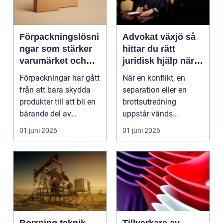
Förpackningslösni
Advokat växjö så
ngar som stärker
hittar du rätt
varumärket och
juridisk hjälp när
förenklar vardagen
livet förändras
Förpackningar har gått
När en konflikt, en
från att bara skydda
separation eller en
produkter till att bli en
brottsutredning
bärande del av
uppstår vänds
varumärket, log...
vardagen ofta upp och
01 juni 2026
01 juni 2026
ner. Mit...