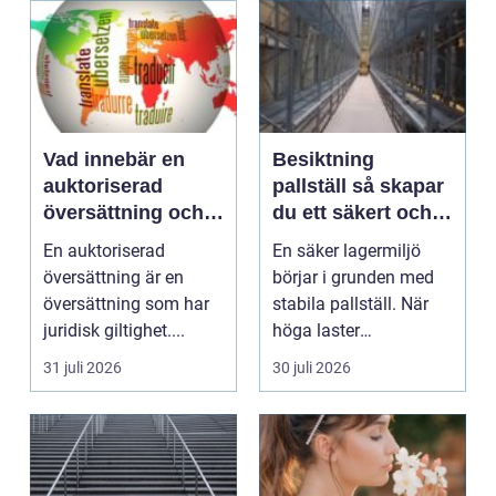
Vad innebär en
Besiktning
auktoriserad
pallställ så skapar
översättning och
du ett säkert och
när behövs den?
effektivt lager
En auktoriserad
En säker lagermiljö
översättning är en
börjar i grunden med
översättning som har
stabila pallställ. När
juridisk giltighet....
höga laster
kombineras med
31 juli 2026
30 juli 2026
trucktraf...